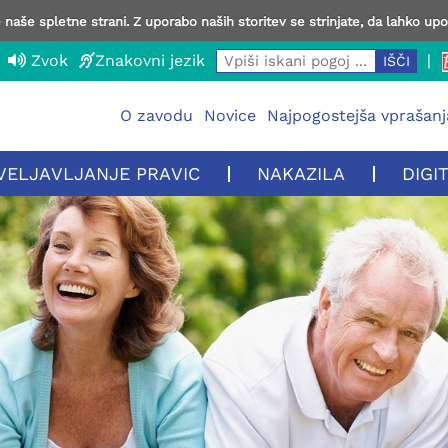
naše spletne strani. Z uporabo naših storitev se strinjate, da lahko up
Zvok
Znakovni jezik
|
O zavodu
Novice
Najpogostejša vprašanj
VELJAVLJANJE PRAVIC
NAKAZILA
DIGI