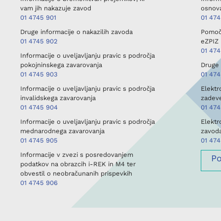
vam jih nakazuje zavod
osnova
01 4745 901
01 47
Druge informacije o nakazilih zavoda
Pomoč 
01 4745 902
eZPIZ 
01 47
Informacije o uveljavljanju pravic s področja
pokojninskega zavarovanja
Druge 
01 4745 903
01 474
Informacije o uveljavljanju pravic s področja
Elektr
invalidskega zavarovanja
zadev
01 4745 904
01 47
Informacije o uveljavljanju pravic s področja
Elektr
mednarodnega zavarovanja
zavod
01 4745 905
01 47
Informacije v zvezi s posredovanjem
P
podatkov na obrazcih i-REK in M4 ter
obvestil o neobračunanih prispevkih
01 4745 906