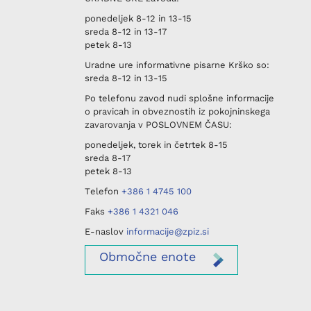
ponedeljek
8-12 in 13-15
sreda
8-12 in 13-17
petek
8-13
Uradne ure informativne pisarne
Krško
so:
sreda
8-12 in 13-15
Po telefonu
zavod nudi splošne informacije
o pravicah in obveznostih iz pokojninskega
zavarovanja v
POSLOVNEM ČASU
:
ponedeljek, torek in četrtek
8-15
sreda
8-17
petek
8-13
Telefon
+386 1 4745 100
Faks
+386 1 4321 046
E-naslov
informacije@zpiz.si
Območne
enote