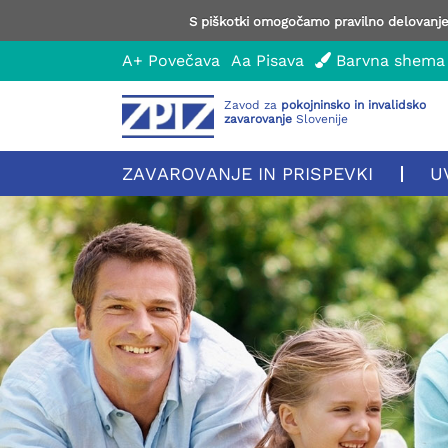
S piškotki omogočamo pravilno delovanje 
A+
Povečava
Aa
Pisava
Barvna shema
Zavod za
pokojninsko in invalidsko
zavarovanje
Slovenije
ZAVAROVANJE IN PRISPEVKI
U