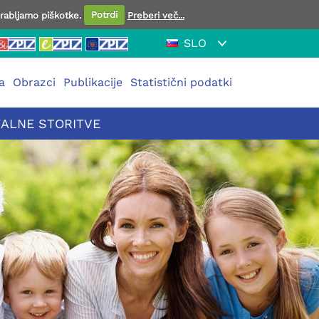
orabljamo piškotke.
Potrdi
Preberi več...
SLO
a
Obrazci
Publikacije
Statistični podatki
TALNE STORITVE