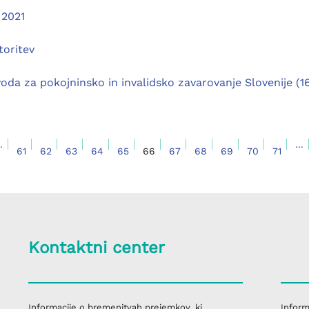
 2021
toritev
oda za pokojninsko in invalidsko zavarovanje Slovenije (16.
.
...
61
62
63
64
65
66
67
68
69
70
71
Kontaktni center
Informacije o bremenitvah prejemkov, ki
Inform