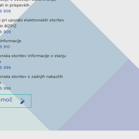
h in prispevkih
45 908
pri uporabi elektronskih storitev
in BiZPIZ
45 909
informacije
5 910
onska storitev Informacije o stanju
e
45 999
onska storitev o zadnjih nakazilih
a
45 998
omoč