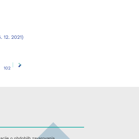
 12. 2021)
102
acije o obdobjih zavarovanja,