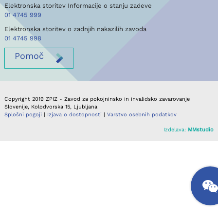
Elektronska storitev Informacije o stanju zadeve
01 4745 999
Elektronska storitev o zadnjih nakazilih zavoda
01 4745 998
Pomoč
Copyright 2019 ZPIZ - Zavod za pokojninsko in invalidsko zavarovanje
Slovenije, Kolodvorska 15, Ljubljana
Splošni pogoji
|
Izjava o dostopnosti
|
Varstvo osebnih podatkov
Izdelava:
MMstudio