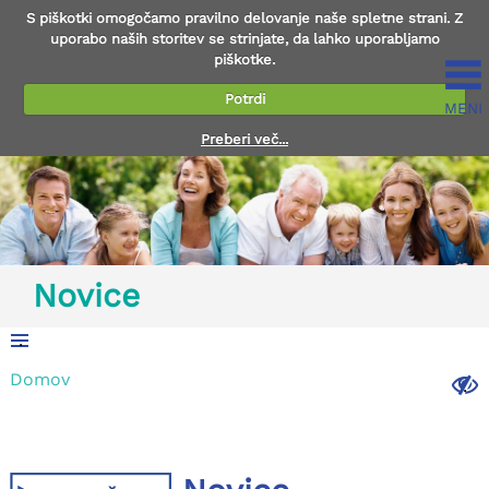
S piškotki omogočamo pravilno delovanje naše spletne strani. Z
uporabo naših storitev se strinjate, da lahko uporabljamo
piškotke.
Potrdi
MENI
Preberi več...
Novice
.
Domov
.