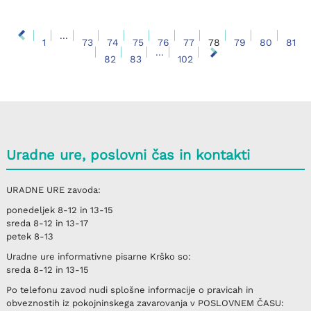
...
1
73
74
75
76
77
78
79
80
81
...
82
83
102
Uradne ure, poslovni čas in kontakti
URADNE URE
zavoda:
ponedeljek
8-12 in 13-15
sreda
8-12 in 13-17
petek
8-13
Uradne ure informativne pisarne
Krško
so:
sreda
8-12 in 13-15
Po telefonu
zavod nudi splošne informacije o pravicah in
obveznostih iz pokojninskega zavarovanja v
POSLOVNEM ČASU
: