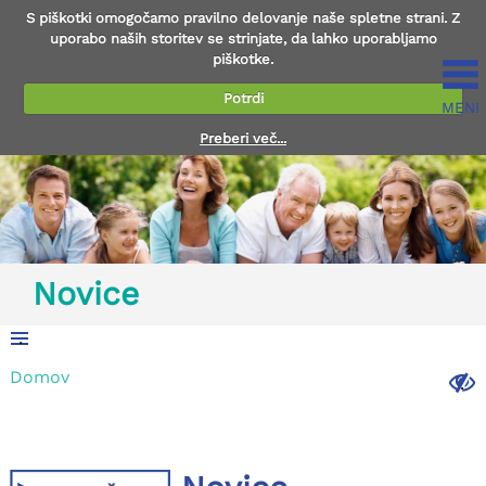
S piškotki omogočamo pravilno delovanje naše spletne strani. Z
uporabo naših storitev se strinjate, da lahko uporabljamo
piškotke.
Potrdi
MENI
Preberi več...
Novice
.
Domov
.