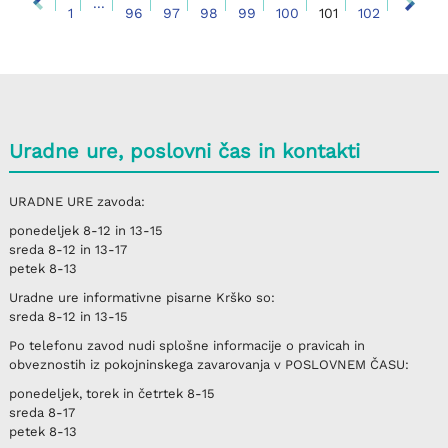
...
1
96
97
98
99
100
101
102
Uradne ure, poslovni čas in kontakti
URADNE URE
zavoda:
ponedeljek
8-12 in 13-15
sreda
8-12 in 13-17
petek
8-13
Uradne ure informativne pisarne
Krško
so:
sreda
8-12 in 13-15
Po telefonu
zavod nudi splošne informacije o pravicah in
obveznostih iz pokojninskega zavarovanja v
POSLOVNEM ČASU
:
ponedeljek, torek in četrtek
8-15
sreda
8-17
petek
8-13