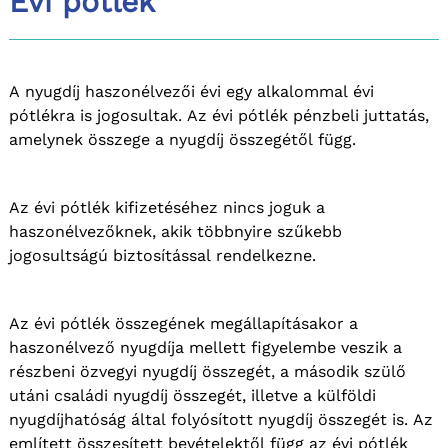
Évi pótlék
A nyugdíj haszonélvezői évi egy alkalommal évi
pótlékra is jogosultak. Az évi pótlék pénzbeli juttatás,
amelynek összege a nyugdíj összegétől függ.
Az évi pótlék kifizetéséhez nincs joguk a
haszonélvezőknek, akik többnyire szűkebb
jogosultságú biztosítással rendelkezne.
Az évi pótlék összegének megállapításakor a
haszonélvező nyugdíja mellett figyelembe veszik a
részbeni özvegyi nyugdíj összegét, a második szülő
utáni családi nyugdíj összegét, illetve a külföldi
nyugdíjhatóság által folyósított nyugdíj összegét is. Az
említett összesített bevételektől függ az évi pótlék