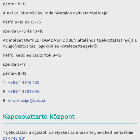
péntek 8-13
A Krško információs iroda hivatalos nyitvatartási ideje:
hétfő 8-12 és 13-15
szerda 8-12 és 13-15
Az intézet ÜGYFÉLFOGADÁSI IDŐBEN általános tájékoztatást nyújt a
nyugdíjbiztosítási jogokról és kötelezettségekről:
hétfő, kedd és csütörtök 8-15
szerda 8-17
péntek 8-13
T:
+386 1 4745 100
F:
+386 1 4321 046
E:
informacije@zpiz.si
Kapcsolattartó központ
Tájékoztatás a díjakról, amelyeket az intézménynek kell befizetnie
01 4745 901