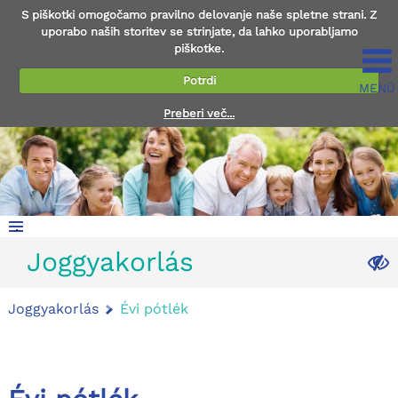
S piškotki omogočamo pravilno delovanje naše spletne strani. Z
uporabo naših storitev se strinjate, da lahko uporabljamo
piškotke.
Potrdi
MENÜ
Preberi več...
.
Joggyakorlás
.
Joggyakorlás
Évi pótlék