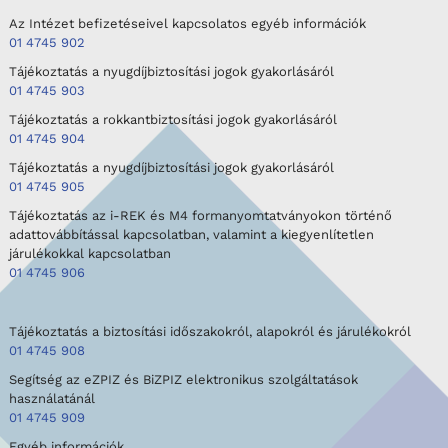
Az Intézet befizetéseivel kapcsolatos egyéb információk
01 4745 902
Tájékoztatás a nyugdíjbiztosítási jogok gyakorlásáról
01 4745 903
Tájékoztatás a rokkantbiztosítási jogok gyakorlásáról
01 4745 904
Tájékoztatás a nyugdíjbiztosítási jogok gyakorlásáról
01 4745 905
Tájékoztatás az i-REK és M4 formanyomtatványokon történő
adattovábbítással kapcsolatban, valamint a kiegyenlítetlen
járulékokkal kapcsolatban
01 4745 906
Tájékoztatás a biztosítási időszakokról, alapokról és járulékokról
01 4745 908
Segítség az eZPIZ és BiZPIZ elektronikus szolgáltatások
használatánál
01 4745 909
Egyéb információk