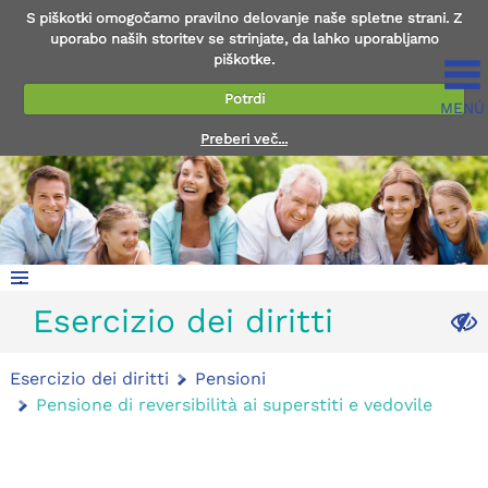
S piškotki omogočamo pravilno delovanje naše spletne strani. Z
uporabo naših storitev se strinjate, da lahko uporabljamo
piškotke.
Potrdi
MENÚ
Preberi več...
.
Esercizio dei diritti
.
Esercizio dei diritti
Pensioni
Pensione di reversibilità ai superstiti e vedovile