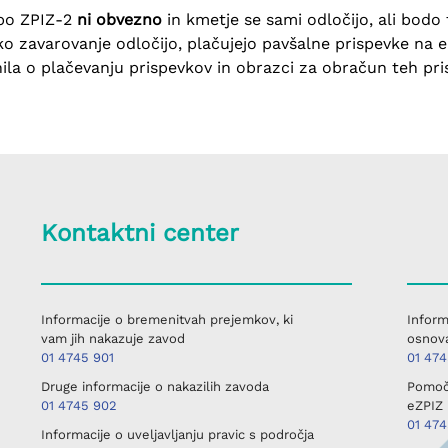
po ZPIZ-2
ni obvezno
in kmetje se sami odločijo, ali bodo
 zavarovanje odločijo, plačujejo pavšalne prispevke na e
ila o plačevanju prispevkov in obrazci za obračun teh pri
Kontaktni center
Informacije o bremenitvah prejemkov, ki
Inform
vam jih nakazuje zavod
osnova
01 4745 901
01 47
Druge informacije o nakazilih zavoda
Pomoč 
01 4745 902
eZPIZ 
01 47
Informacije o uveljavljanju pravic s področja