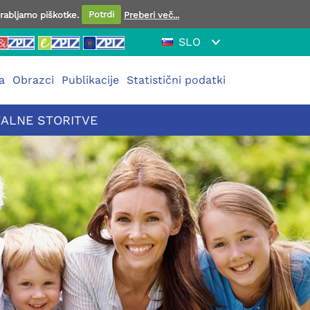
orabljamo piškotke.
Potrdi
Preberi več...
SLO
a
Obrazci
Publikacije
Statistični podatki
TALNE STORITVE