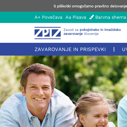
S piškotki omogočamo pravilno delovanje 
A+
Povečava
Aa
Pisava
Barvna shema
Zavod za
pokojninsko in invalidsko
zavarovanje
Slovenije
ZAVAROVANJE IN PRISPEVKI
U