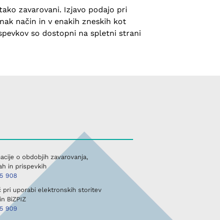
 tako zavarovani. Izjavo podajo pri
nak način in v enakih zneskih kot
spevkov so dostopni na spletni strani
acije o obdobjih zavarovanja,
h in prispevkih
45 908
pri uporabi elektronskih storitev
in BiZPIZ
45 909