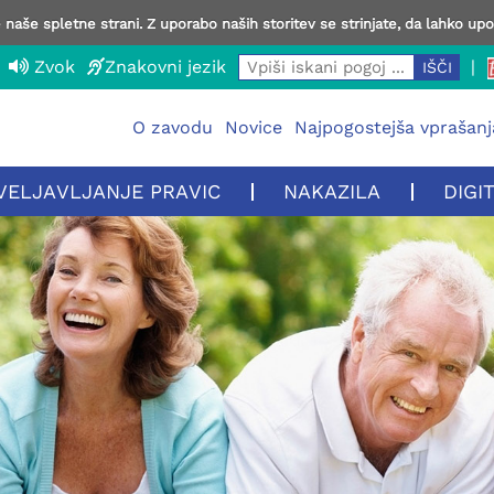
naše spletne strani. Z uporabo naših storitev se strinjate, da lahko up
Zvok
Znakovni jezik
|
O zavodu
Novice
Najpogostejša vprašanj
VELJAVLJANJE PRAVIC
NAKAZILA
DIGI