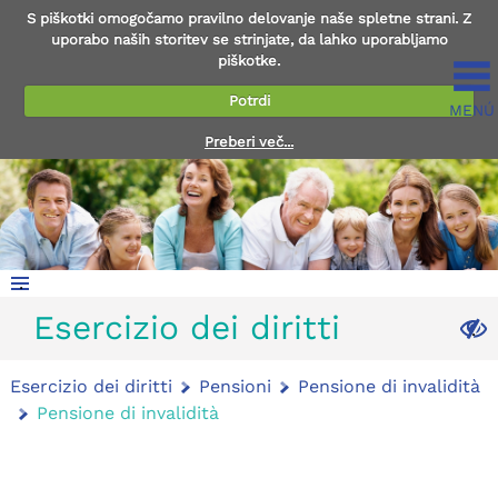
S piškotki omogočamo pravilno delovanje naše spletne strani. Z
uporabo naših storitev se strinjate, da lahko uporabljamo
piškotke.
Potrdi
MENÚ
Preberi več...
.
Esercizio dei diritti
.
Esercizio dei diritti
Pensioni
Pensione di invalidità
Pensione di invalidità