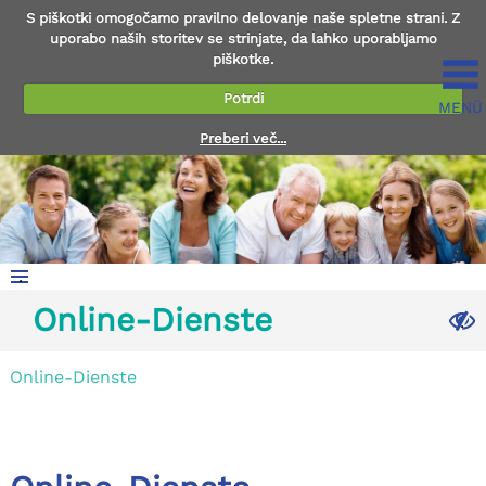
S piškotki omogočamo pravilno delovanje naše spletne strani. Z
uporabo naših storitev se strinjate, da lahko uporabljamo
piškotke.
Potrdi
MENÜ
Preberi več...
.
Online-Dienste
.
Online-Dienste