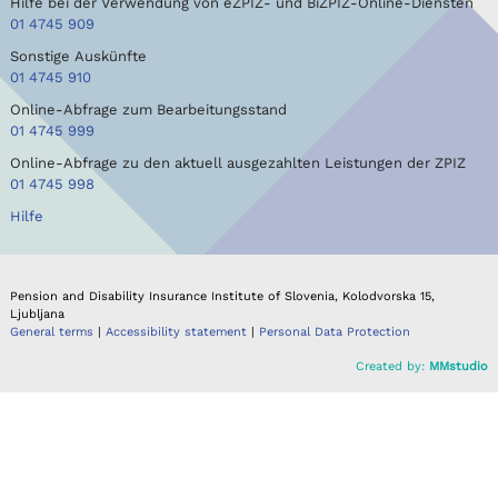
Hilfe bei der Verwendung von eZPIZ- und BiZPIZ-Online-Diensten
01 4745 909
Sonstige Auskünfte
01 4745 910
Online-Abfrage zum Bearbeitungsstand
01 4745 999
Online-Abfrage zu den aktuell ausgezahlten Leistungen der ZPIZ
01 4745 998
Hilfe
Pension and Disability Insurance Institute of Slovenia, Kolodvorska 15,
Ljubljana
General terms
|
Accessibility statement
|
Personal Data Protection
Created by:
MMstudio