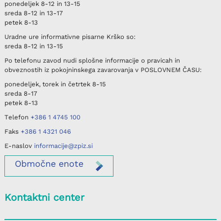
ponedeljek
8-12 in 13-15
sreda
8-12 in 13-17
petek
8-13
Uradne ure informativne pisarne
Krško
so:
sreda
8-12 in 13-15
Po telefonu
zavod nudi splošne informacije o pravicah in
obveznostih iz pokojninskega zavarovanja v
POSLOVNEM ČASU
:
ponedeljek, torek in četrtek
8-15
sreda
8-17
petek
8-13
Telefon
+386 1 4745 100
Faks
+386 1 4321 046
E-naslov
informacije@zpiz.si
Območne
enote
Kontaktni center