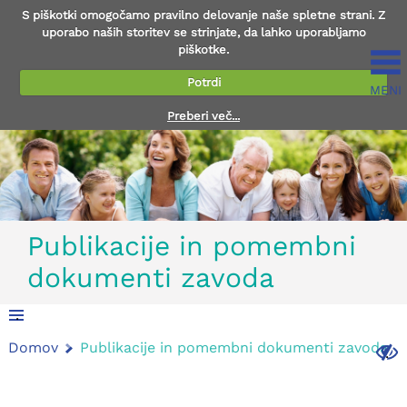
S piškotki omogočamo pravilno delovanje naše spletne strani. Z
uporabo naših storitev se strinjate, da lahko uporabljamo
piškotke.
Potrdi
MENI
Preberi več...
Publikacije in pomembni
dokumenti zavoda
.
Domov
Publikacije in pomembni dokumenti zavoda
.