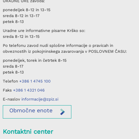
URADNE URE
zavoda:
ponedeljek
8-12 in 13-15
sreda
8-12 in 13-17
petek
8-13
Uradne ure informativne pisarne
Krško
so:
sreda
8-12 in 13-15
Po telefonu
zavod nudi splošne informacije o pravicah in
obveznostih iz pokojninskega zavarovanja v
POSLOVNEM ČASU
:
ponedeljek, torek in četrtek
8-15
sreda
8-17
petek
8-13
Telefon
+386 1 4745 100
Faks
+386 1 4321 046
E-naslov
informacije@zpiz.si
Območne
enote
Kontaktni center