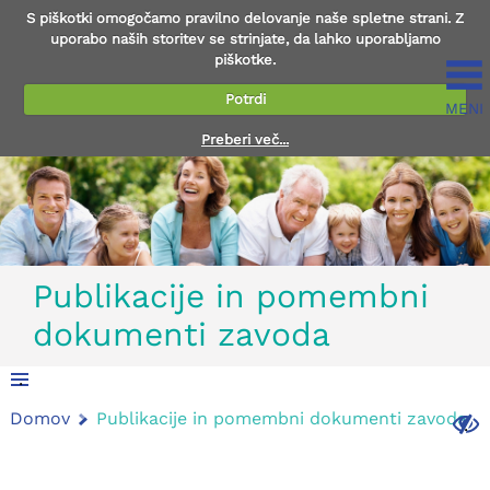
S piškotki omogočamo pravilno delovanje naše spletne strani. Z
uporabo naših storitev se strinjate, da lahko uporabljamo
piškotke.
Potrdi
MENI
Preberi več...
Publikacije in pomembni
dokumenti zavoda
.
Domov
Publikacije in pomembni dokumenti zavoda
.