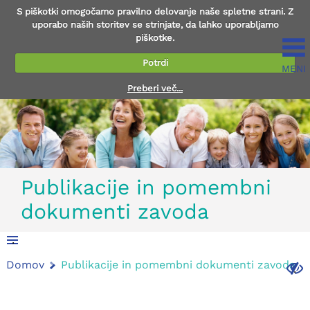
S piškotki omogočamo pravilno delovanje naše spletne strani. Z
uporabo naših storitev se strinjate, da lahko uporabljamo
piškotke.
Potrdi
MENI
Preberi več...
Publikacije in pomembni
dokumenti zavoda
.
Domov
Publikacije in pomembni dokumenti zavoda
.