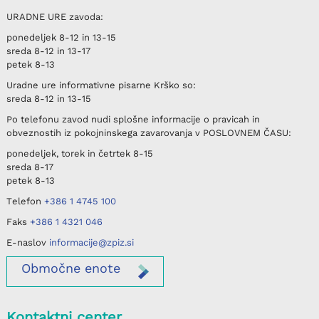
URADNE URE
zavoda:
ponedeljek
8-12 in 13-15
sreda
8-12 in 13-17
petek
8-13
Uradne ure informativne pisarne
Krško
so:
sreda
8-12 in 13-15
Po telefonu
zavod nudi splošne informacije o pravicah in
obveznostih iz pokojninskega zavarovanja v
POSLOVNEM ČASU
:
ponedeljek, torek in četrtek
8-15
sreda
8-17
petek
8-13
Telefon
+386 1 4745 100
Faks
+386 1 4321 046
E-naslov
informacije@zpiz.si
Območne
enote
Kontaktni center