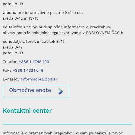
petek
8-13
Uradne ure informativne pisarne
Krško
so:
sreda
8-12 in 13-15
Po telefonu
zavod nudi splošne informacije o pravicah in
obveznostih iz pokojninskega zavarovanja v
POSLOVNEM ČASU
:
ponedeljek, torek in četrtek
8-15
sreda
8-17
petek
8-13
Telefon
+386 1 4745 100
Faks
+386 1 4321 046
E-naslov
informacije@zpiz.si
Območne
enote
Kontaktni center
Informacije o bremenitvah prejemkov, ki vam jih nakazuje zavod