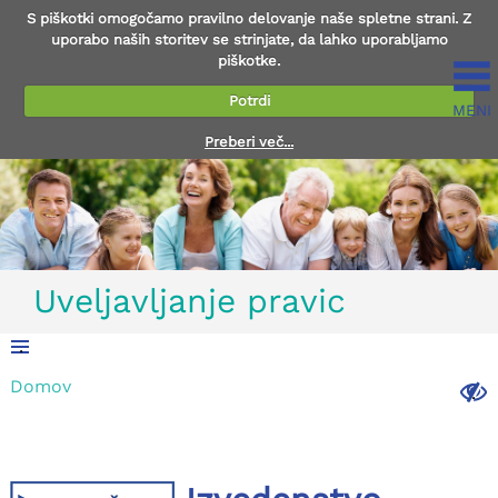
S piškotki omogočamo pravilno delovanje naše spletne strani. Z
uporabo naših storitev se strinjate, da lahko uporabljamo
piškotke.
Potrdi
MENI
Preberi več...
Uveljavljanje pravic
.
Domov
.