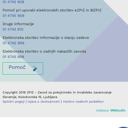
01 4745 908
Pomoč pri uporabi elektronskih storitev eZPIZ in BiZPIZ
01 4745 909
Druge informacije
01 4745 910
Elektronska storitev Informacije o stanju zadeve
01 4745 999
Elektronska storitev o zadnjih nakazilih zavoda
01 4745 998
Pomoč
Copyright 2019 ZPIZ - Zavod za pokojninsko in invalidsko zavarovanje
Slovenije, Kolodvorska 15, Ljubljana
Splošni pogoji
|
Izjava o dostopnosti
|
Varstvo osebnih podatkov
Izdelava:
MMstudio