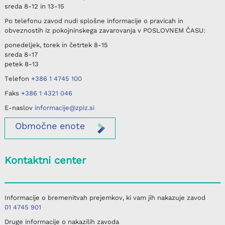
sreda
8-12 in 13-15
Po telefonu
zavod nudi splošne informacije o pravicah in
obveznostih iz pokojninskega zavarovanja v
POSLOVNEM ČASU
:
ponedeljek, torek in četrtek
8-15
sreda
8-17
petek
8-13
Telefon
+386 1 4745 100
Faks
+386 1 4321 046
E-naslov
informacije@zpiz.si
Območne
enote
Kontaktni center
Informacije o bremenitvah prejemkov, ki vam jih nakazuje zavod
01 4745 901
Druge informacije o nakazilih zavoda