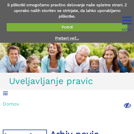
S piškotki omogočamo pravilno delovanje naše spletne strani. Z
uporabo naših storitev se strinjate, da lahko uporabljamo
piškotke.
Potrdi
MENI
Preberi več...
Uveljavljanje pravic
.
Domov
.