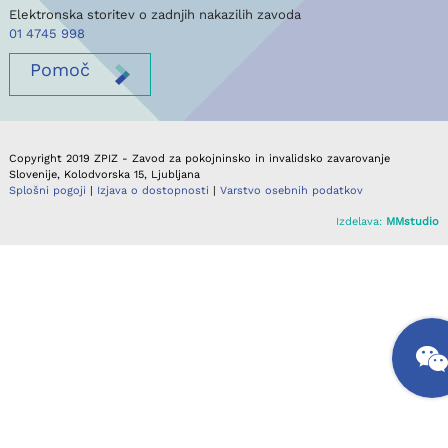
Elektronska storitev o zadnjih nakazilih zavoda
01 4745 998
Pomoč
Copyright 2019 ZPIZ - Zavod za pokojninsko in invalidsko zavarovanje
Slovenije, Kolodvorska 15, Ljubljana
Splošni pogoji
|
Izjava o dostopnosti
|
Varstvo osebnih podatkov
Izdelava:
MMstudio