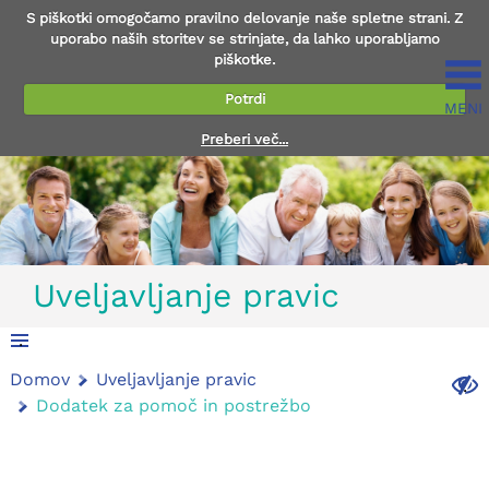
S piškotki omogočamo pravilno delovanje naše spletne strani. Z
uporabo naših storitev se strinjate, da lahko uporabljamo
piškotke.
Potrdi
MENI
Preberi več...
Uveljavljanje pravic
.
Domov
Uveljavljanje pravic
.
Dodatek za pomoč in postrežbo