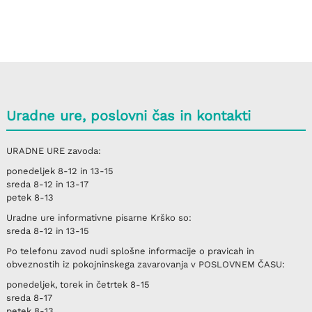
Uradne ure, poslovni čas in kontakti
URADNE URE
zavoda:
ponedeljek
8-12 in 13-15
sreda
8-12 in 13-17
petek
8-13
Uradne ure informativne pisarne
Krško
so:
sreda
8-12 in 13-15
Po telefonu
zavod nudi splošne informacije o pravicah in
obveznostih iz pokojninskega zavarovanja v
POSLOVNEM ČASU
:
ponedeljek, torek in četrtek
8-15
sreda
8-17
petek
8-13