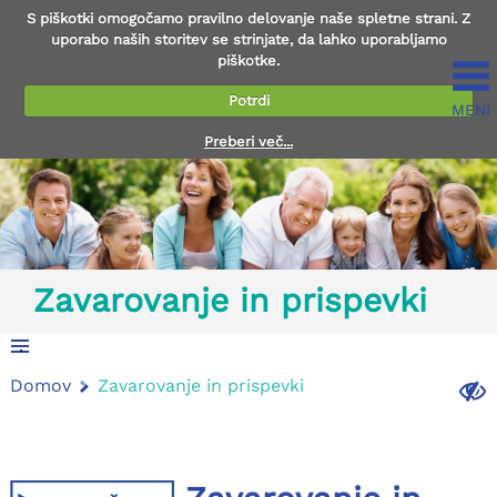
S piškotki omogočamo pravilno delovanje naše spletne strani. Z
uporabo naših storitev se strinjate, da lahko uporabljamo
piškotke.
Potrdi
MENI
Preberi več...
Zavarovanje in prispevki
.
Domov
Zavarovanje in prispevki
.