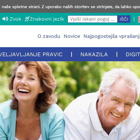
naše spletne strani. Z uporabo naših storitev se strinjate, da lahko up
Zvok
Znakovni jezik
|
O zavodu
Novice
Najpogostejša vprašanj
VELJAVLJANJE PRAVIC
NAKAZILA
DIGI