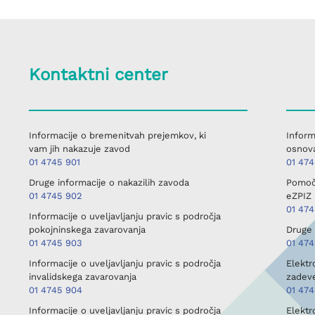
Kontaktni center
Informacije o bremenitvah prejemkov, ki
Inform
vam jih nakazuje zavod
osnova
01 4745 901
01 47
Druge informacije o nakazilih zavoda
Pomoč 
01 4745 902
eZPIZ 
01 47
Informacije o uveljavljanju pravic s področja
pokojninskega zavarovanja
Druge 
01 4745 903
01 474
Informacije o uveljavljanju pravic s področja
Elektr
invalidskega zavarovanja
zadev
01 4745 904
01 47
Informacije o uveljavljanju pravic s področja
Elektr