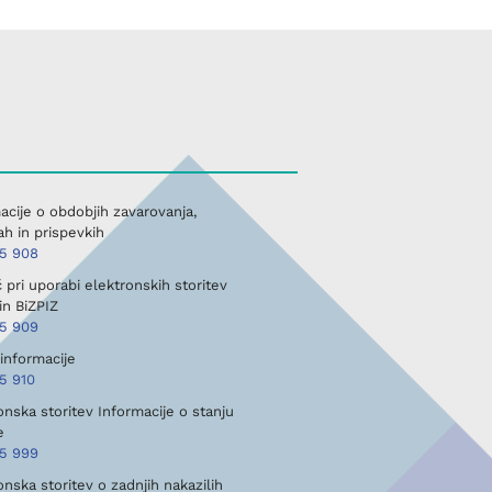
acije o obdobjih zavarovanja,
h in prispevkih
45 908
pri uporabi elektronskih storitev
in BiZPIZ
45 909
informacije
5 910
onska storitev Informacije o stanju
e
45 999
onska storitev o zadnjih nakazilih