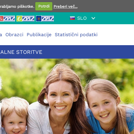
orabljamo piškotke.
Potrdi
Preberi več...
SLO
a
Obrazci
Publikacije
Statistični podatki
TALNE STORITVE