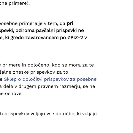
bne primere).
posebne primere je v tem, da
pri
pevki, oziroma pavšalni prispevki ne
ce, ki gredo zavarovancem po ZPIZ-2 v
 primere in določeno, kdo se mora za te
všalne zneske prispevkov za to
me
Sklep o določitvi prispevkov za posebne
ja dela v drugem pravnem razmerju, se ne
ne osnove.
 prispevkov veljajo vse določbe, ki veljajo