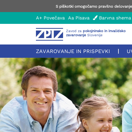
S piškotki omogočamo pravilno delovanje 
A+
Povečava
Aa
Pisava
Barvna shema
Zavod za
pokojninsko in invalidsko
zavarovanje
Slovenije
ZAVAROVANJE IN PRISPEVKI
U