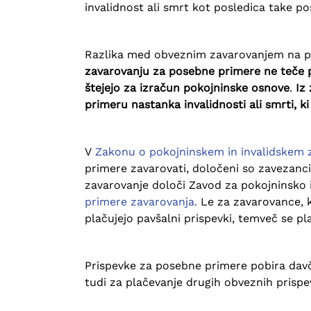
invalidnost ali smrt kot posledica take p
Razlika med obveznim zavarovanjem na pod
zavarovanju za posebne primere ne teče po
štejejo za izračun pokojninske osnove
.
Iz 
primeru nastanka invalidnosti ali smrti, ki
V
Zakonu o pokojninskem in invalidskem
primere zavarovati, določeni so zavezanci
zavarovanje določi Zavod za pokojninsko i
primere zavarovanja.
Le za zavarovance, k
plačujejo pavšalni prispevki, temveč se p
Prispevke za posebne primere pobira davčni
tudi za plačevanje drugih obveznih prispe