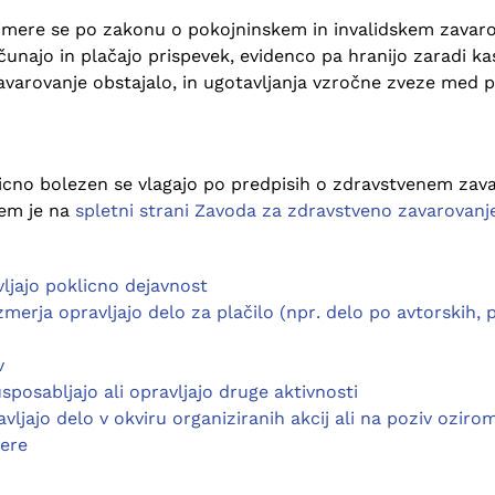
imere se po zakonu o pokojninskem in invalidskem zavarov
najo in plačajo prispevek, evidenco pa hranijo zaradi ka
varovanje obstajalo, in ugotavljanja vzročne zveze med p
icno bolezen se vlagajo po predpisih o zdravstvenem zavar
tem je na
spletni strani Zavoda za zdravstveno zavarovanje
vljajo poklicno dejavnost
zmerja opravljajo delo za plačilo (npr. delo po avtorskih
v
sposabljajo ali opravljajo druge aktivnosti
vljajo delo v okviru organiziranih akcij ali na poziv ozir
mere