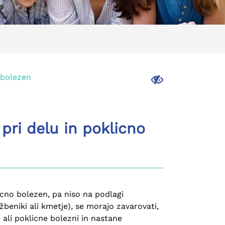
 bolezen
.
ri delu in poklicno
icno bolezen, pa niso na podlagi
beniki ali kmetje), se morajo zavarovati,
 ali poklicne bolezni in nastane