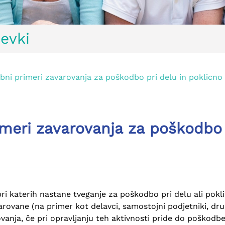
evki
bni primeri zavarovanja za poškodbo pri delu in poklicno
meri zavarovanja za poškodbo p
pri katerih nastane tveganje za poškodbo pri delu ali pokl
rovane (na primer kot delavci, samostojni podjetniki, druž
ovanja, če pri opravljanju teh aktivnosti pride do poškodbe