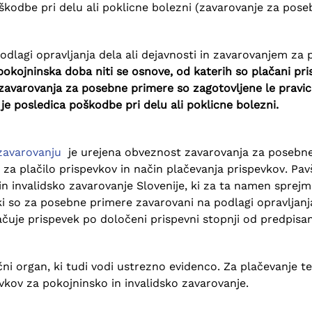
oškodbe pri delu ali poklicne bolezni (zavarovanje za pose
lagi opravljanja dela ali dejavnosti in zavarovanjem za 
kojninska doba niti se osnove, od katerih so plačani pris
zavarovanja za posebne primere so zagotovljene le pravi
 je posledica poškodbe pri delu ali poklicne bolezni.
 zavarovanju
je urejena obveznost zavarovanja za posebne
 za plačilo prispevkov in način plačevanja prispevkov. Pa
n invalidsko zavarovanje Slovenije, ki za ta namen sprej
i so za posebne primere zavarovani na podlagi opravljan
lačuje prispevek po določeni prispevni stopnji od predpisa
 organ, ki tudi vodi ustrezno evidenco. Za plačevanje teh
vkov za pokojninsko in invalidsko zavarovanje.