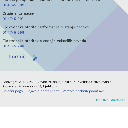
01 4745 909
Druge informacije
01 4745 910
Elektronska storitev Informacije o stanju zadeve
01 4745 999
Elektronska storitev o zadnjih nakazilih zavoda
01 4745 998
Pomoč
Copyright 2019 ZPIZ - Zavod za pokojninsko in invalidsko zavarovanje
Slovenije, Kolodvorska 15, Ljubljana
Splošni pogoji
|
Izjava o dostopnosti
|
Varstvo osebnih podatkov
Izdelava:
MMstudio