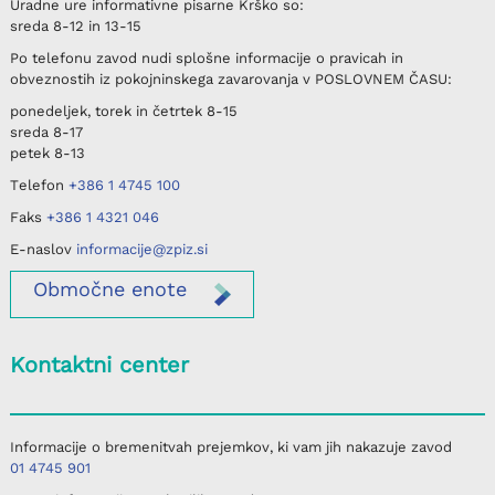
Uradne ure informativne pisarne
Krško
so:
sreda
8-12 in 13-15
Po telefonu
zavod nudi splošne informacije o pravicah in
obveznostih iz pokojninskega zavarovanja v
POSLOVNEM ČASU
:
ponedeljek, torek in četrtek
8-15
sreda
8-17
petek
8-13
Telefon
+386 1 4745 100
Faks
+386 1 4321 046
E-naslov
informacije@zpiz.si
Območne
enote
Kontaktni center
Informacije o bremenitvah prejemkov, ki vam jih nakazuje zavod
01 4745 901