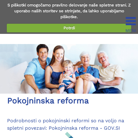
S piškotki omogočamo pravilno delovanje naše spletne strani. Z
uporabo naših storitev se strinjate, da lahko uporabljamo
piškotke.
Potrdi
MENI
Preberi več...
Anketa o zadovoljstvu strank
Vljudno vabljeni, da z nami delite svoje izkušnje o
poslovanju z Zavodom.