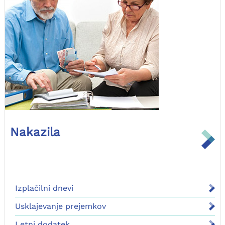
Nakazila
Izplačilni dnevi
Usklajevanje prejemkov
Letni dodatek