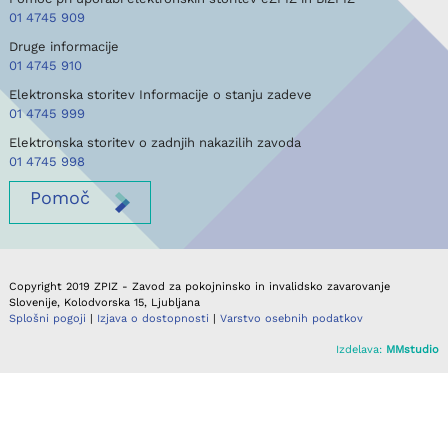
01 4745 909
Druge informacije
01 4745 910
Elektronska storitev Informacije o stanju zadeve
01 4745 999
Elektronska storitev o zadnjih nakazilih zavoda
01 4745 998
Pomoč
Copyright 2019 ZPIZ - Zavod za pokojninsko in invalidsko zavarovanje
Slovenije, Kolodvorska 15, Ljubljana
Splošni pogoji
|
Izjava o dostopnosti
|
Varstvo osebnih podatkov
Izdelava:
MMstudio