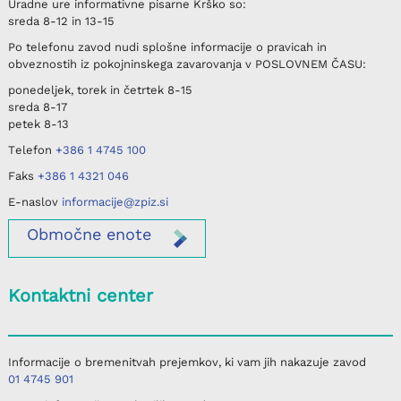
Uradne ure informativne pisarne
Krško
so:
sreda
8-12 in 13-15
Po telefonu
zavod nudi splošne informacije o pravicah in
obveznostih iz pokojninskega zavarovanja v
POSLOVNEM ČASU
:
ponedeljek, torek in četrtek
8-15
sreda
8-17
petek
8-13
Telefon
+386 1 4745 100
Faks
+386 1 4321 046
E-naslov
informacije@zpiz.si
Območne
enote
Kontaktni center
Informacije o bremenitvah prejemkov, ki vam jih nakazuje zavod
01 4745 901