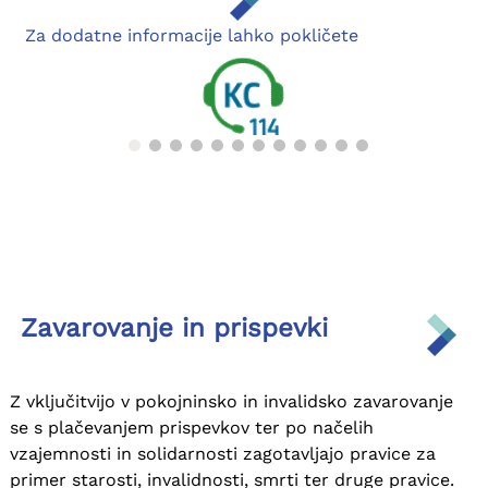
Za dodatne informacije lahko pokličete
Zavarovanje in prispevki
Z vključitvijo v pokojninsko in invalidsko zavarovanje
Anketa o zadovoljstvu strank
se s plačevanjem prispevkov ter po načelih
vzajemnosti in solidarnosti zagotavljajo pravice za
primer starosti, invalidnosti, smrti ter druge pravice.
Vljudno vabljeni, da z nami delite svoje izkušnje o