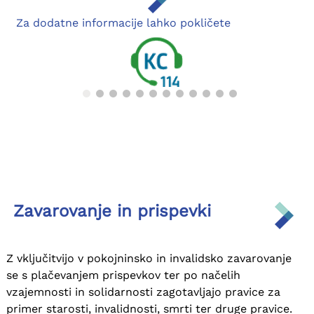
Za dodatne informacije lahko pokličete
Zavarovanje in prispevki
Z vključitvijo v pokojninsko in invalidsko zavarovanje
Anketa o zadovoljstvu strank
se s plačevanjem prispevkov ter po načelih
vzajemnosti in solidarnosti zagotavljajo pravice za
primer starosti, invalidnosti, smrti ter druge pravice.
Vljudno vabljeni, da z nami delite svoje izkušnje o