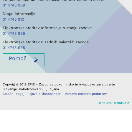
01 4745 909
Druge informacije
01 4745 910
Elektronska storitev Informacije o stanju zadeve
01 4745 999
Elektronska storitev o zadnjih nakazilih zavoda
01 4745 998
Pomoč
Copyright 2019 ZPIZ - Zavod za pokojninsko in invalidsko zavarovanje
Slovenije, Kolodvorska 15, Ljubljana
Splošni pogoji
|
Izjava o dostopnosti
|
Varstvo osebnih podatkov
Izdelava:
MMstudio