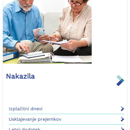
Nakazila
Izplačilni dnevi
Usklajevanje prejemkov
Letni dodatek