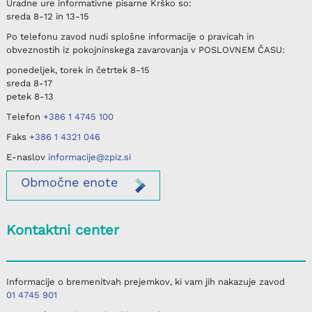
Uradne ure informativne pisarne
Krško
so:
sreda
8-12 in 13-15
Po telefonu
zavod nudi splošne informacije o pravicah in
obveznostih iz pokojninskega zavarovanja v
POSLOVNEM ČASU
:
ponedeljek, torek in četrtek
8-15
sreda
8-17
petek
8-13
Telefon
+386 1 4745 100
Faks
+386 1 4321 046
E-naslov
informacije@zpiz.si
Območne
enote
Kontaktni center
Informacije o bremenitvah prejemkov, ki vam jih nakazuje zavod
01 4745 901