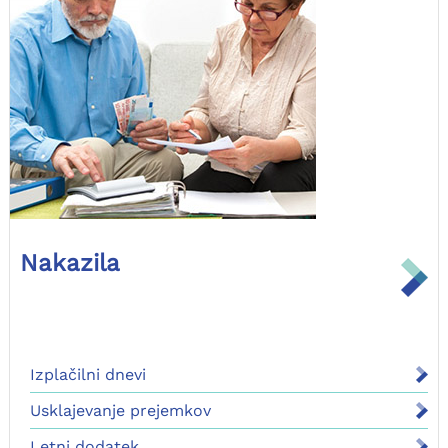
Nakazila
Izplačilni dnevi
Usklajevanje prejemkov
Letni dodatek