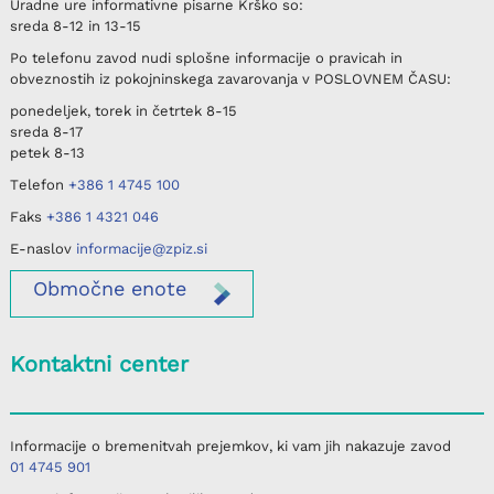
Uradne ure informativne pisarne
Krško
so:
sreda
8-12 in 13-15
Po telefonu
zavod nudi splošne informacije o pravicah in
obveznostih iz pokojninskega zavarovanja v
POSLOVNEM ČASU
:
ponedeljek, torek in četrtek
8-15
sreda
8-17
petek
8-13
Telefon
+386 1 4745 100
Faks
+386 1 4321 046
E-naslov
informacije@zpiz.si
Območne
enote
Kontaktni center
Informacije o bremenitvah prejemkov, ki vam jih nakazuje zavod
01 4745 901