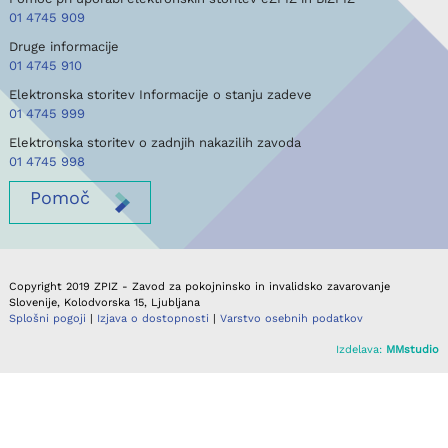
01 4745 909
Druge informacije
01 4745 910
Elektronska storitev Informacije o stanju zadeve
01 4745 999
Elektronska storitev o zadnjih nakazilih zavoda
01 4745 998
Pomoč
Copyright 2019 ZPIZ - Zavod za pokojninsko in invalidsko zavarovanje
Slovenije, Kolodvorska 15, Ljubljana
Splošni pogoji
|
Izjava o dostopnosti
|
Varstvo osebnih podatkov
Izdelava:
MMstudio