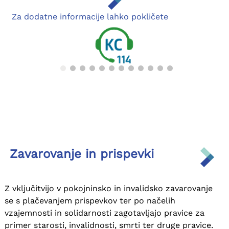
Za dodatne informacije lahko pokličete
Zavarovanje in prispevki
Z vključitvijo v pokojninsko in invalidsko zavarovanje
Anketa o zadovoljstvu strank
se s plačevanjem prispevkov ter po načelih
vzajemnosti in solidarnosti zagotavljajo pravice za
primer starosti, invalidnosti, smrti ter druge pravice.
Vljudno vabljeni, da z nami delite svoje izkušnje o