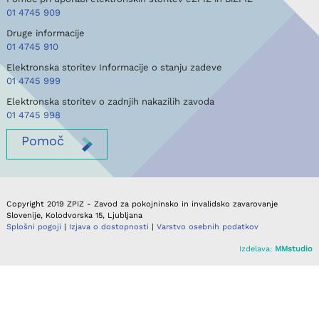
01 4745 909
Druge informacije
01 4745 910
Elektronska storitev Informacije o stanju zadeve
01 4745 999
Elektronska storitev o zadnjih nakazilih zavoda
01 4745 998
Pomoč
Copyright 2019 ZPIZ - Zavod za pokojninsko in invalidsko zavarovanje
Slovenije, Kolodvorska 15, Ljubljana
Splošni pogoji
|
Izjava o dostopnosti
|
Varstvo osebnih podatkov
Izdelava:
MMstudio