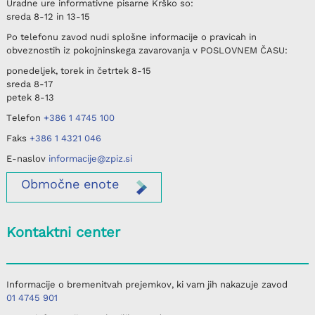
Uradne ure informativne pisarne
Krško
so:
sreda
8-12 in 13-15
Po telefonu
zavod nudi splošne informacije o pravicah in
obveznostih iz pokojninskega zavarovanja v
POSLOVNEM ČASU
:
ponedeljek, torek in četrtek
8-15
sreda
8-17
petek
8-13
Telefon
+386 1 4745 100
Faks
+386 1 4321 046
E-naslov
informacije@zpiz.si
Območne
enote
Kontaktni center
Informacije o bremenitvah prejemkov, ki vam jih nakazuje zavod
01 4745 901