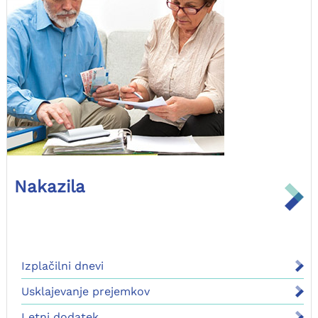
Nakazila
Izplačilni dnevi
Usklajevanje prejemkov
Letni dodatek