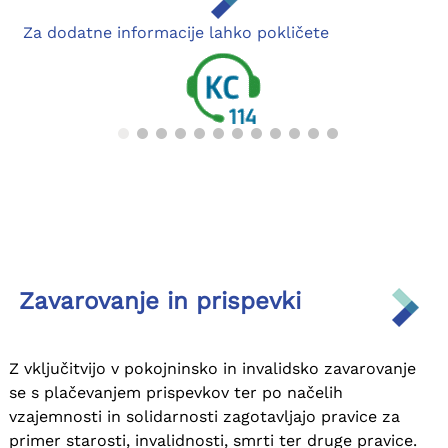
Za dodatne informacije lahko pokličete
Zavarovanje in prispevki
Z vključitvijo v pokojninsko in invalidsko zavarovanje
Anketa o zadovoljstvu strank
se s plačevanjem prispevkov ter po načelih
vzajemnosti in solidarnosti zagotavljajo pravice za
primer starosti, invalidnosti, smrti ter druge pravice.
Vljudno vabljeni, da z nami delite svoje izkušnje o