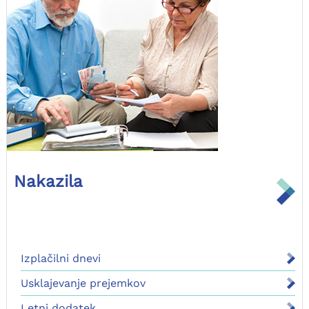
Nakazila
Izplačilni dnevi
Usklajevanje prejemkov
Letni dodatek