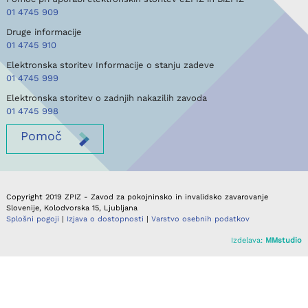
01 4745 909
Druge informacije
01 4745 910
Elektronska storitev Informacije o stanju zadeve
01 4745 999
Elektronska storitev o zadnjih nakazilih zavoda
01 4745 998
Pomoč
Copyright 2019 ZPIZ - Zavod za pokojninsko in invalidsko zavarovanje
Slovenije, Kolodvorska 15, Ljubljana
Splošni pogoji
|
Izjava o dostopnosti
|
Varstvo osebnih podatkov
Izdelava:
MMstudio