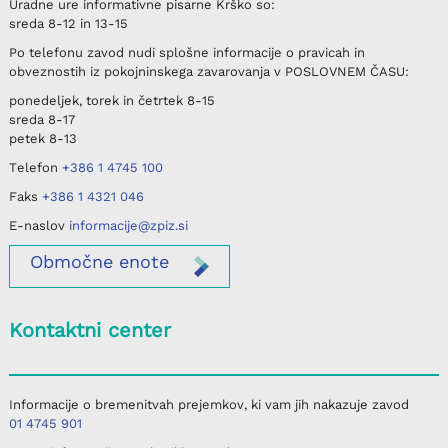
Uradne ure informativne pisarne
Krško
so:
sreda
8-12 in 13-15
Po telefonu
zavod nudi splošne informacije o pravicah in
obveznostih iz pokojninskega zavarovanja v
POSLOVNEM ČASU
:
ponedeljek, torek in četrtek
8-15
sreda
8-17
petek
8-13
Telefon
+386 1 4745 100
Faks
+386 1 4321 046
E-naslov
informacije@zpiz.si
Območne
enote
Kontaktni center
Informacije o bremenitvah prejemkov, ki vam jih nakazuje zavod
01 4745 901