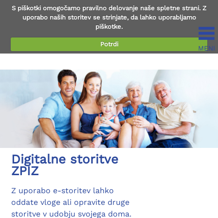
S piškotki omogočamo pravilno delovanje naše spletne strani. Z
uporabo naših storitev se strinjate, da lahko uporabljamo
piškotke.
Potrdi
MENI
Preberi več...
Digitalne storitve
ZPIZ
Z uporabo e-storitev lahko
oddate vloge ali opravite druge
storitve v udobju svojega doma.