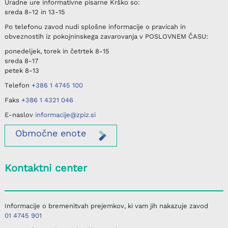
Uradne ure informativne pisarne
Krško
so:
sreda
8-12 in 13-15
Po telefonu
zavod nudi splošne informacije o pravicah in
obveznostih iz pokojninskega zavarovanja v
POSLOVNEM ČASU
:
ponedeljek, torek in četrtek
8-15
sreda
8-17
petek
8-13
Telefon
+386 1 4745 100
Faks
+386 1 4321 046
E-naslov
informacije@zpiz.si
Območne
enote
Kontaktni center
Informacije o bremenitvah prejemkov, ki vam jih nakazuje zavod
01 4745 901