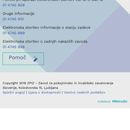
01 4745 909
Druge informacije
01 4745 910
Elektronska storitev Informacije o stanju zadeve
01 4745 999
Elektronska storitev o zadnjih nakazilih zavoda
01 4745 998
Pomoč
Copyright 2019 ZPIZ - Zavod za pokojninsko in invalidsko zavarovanje
Slovenije, Kolodvorska 15, Ljubljana
Splošni pogoji
|
Izjava o dostopnosti
|
Varstvo osebnih podatkov
Izdelava:
MMstudio