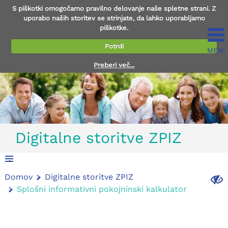
S piškotki omogočamo pravilno delovanje naše spletne strani. Z
uporabo naših storitev se strinjate, da lahko uporabljamo
piškotke.
Potrdi
MENI
Preberi več...
Digitalne storitve ZPIZ
.
Domov
Digitalne storitve ZPIZ
.
Splošni informativni pokojninski kalkulator