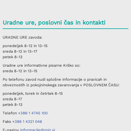
Uradne ure, poslovni čas in kontakti
URADNE URE
zavoda:
ponedeljek
8-12 in 13-15
sreda
8-12 in 13-17
petek
8-13
Uradne ure informativne pisarne
Krško
so:
sreda
8-12 in 13-15
Po telefonu
zavod nudi splošne informacije o pravicah in
obveznostih iz pokojninskega zavarovanja v
POSLOVNEM ČASU
:
ponedeljek, torek in četrtek
8-15
sreda
8-17
petek
8-13
Telefon
+386 1 4745 100
Faks
+386 1 4321 046
E-naslov
informacije@zpiz.si