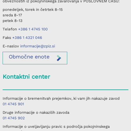
obveznostih iz pokojninskega zavarovanja v
POSLOVNEM ČASU
:
ponedeljek, torek in četrtek
8-15
sreda
8-17
petek
8-13
Telefon
+386 1 4745 100
Faks
+386 1 4321 046
E-naslov
informacije@zpiz.si
Območne
enote
Kontaktni center
Informacije o bremenitvah prejemkov, ki vam jih nakazuje zavod
01 4745 901
Druge informacije o nakazilih zavoda
01 4745 902
Informacije o uveljavljanju pravic s področja pokojninskega