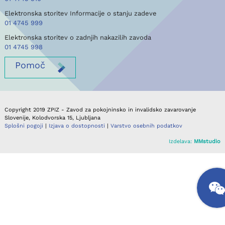
Elektronska storitev Informacije o stanju zadeve
01 4745 999
Elektronska storitev o zadnjih nakazilih zavoda
01 4745 998
Pomoč
Copyright 2019 ZPIZ - Zavod za pokojninsko in invalidsko zavarovanje
Slovenije, Kolodvorska 15, Ljubljana
Splošni pogoji
|
Izjava o dostopnosti
|
Varstvo osebnih podatkov
Izdelava:
MMstudio