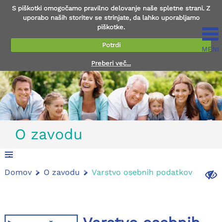
S piškotki omogočamo pravilno delovanje naše spletne strani. Z
uporabo naših storitev se strinjate, da lahko uporabljamo
piškotke.
Potrdi
MENI
Preberi več...
O zavodu
.
Domov
O zavodu
Varstvo osebnih podatkov
.