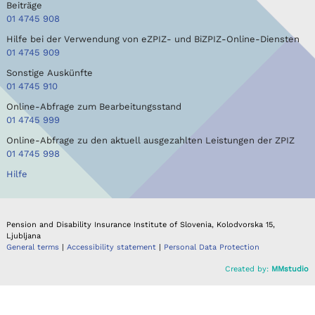
Beiträge
01 4745 908
Hilfe bei der Verwendung von eZPIZ- und BiZPIZ-Online-Diensten
01 4745 909
Sonstige Auskünfte
01 4745 910
Online-Abfrage zum Bearbeitungsstand
01 4745 999
Online-Abfrage zu den aktuell ausgezahlten Leistungen der ZPIZ
01 4745 998
Hilfe
Pension and Disability Insurance Institute of Slovenia, Kolodvorska 15,
Ljubljana
General terms
|
Accessibility statement
|
Personal Data Protection
Created by:
MMstudio