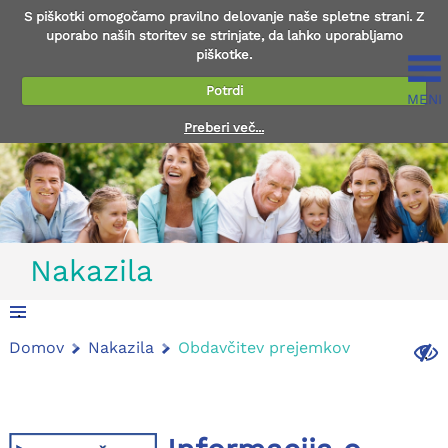
S piškotki omogočamo pravilno delovanje naše spletne strani. Z
uporabo naših storitev se strinjate, da lahko uporabljamo
piškotke.
Potrdi
MENI
Preberi več...
Nakazila
.
Domov
Nakazila
Obdavčitev prejemkov
.