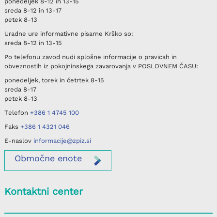
ponedeljek
8-12 in 13-15
sreda
8-12 in 13-17
petek
8-13
Uradne ure informativne pisarne
Krško
so:
sreda
8-12 in 13-15
Po telefonu
zavod nudi splošne informacije o pravicah in
obveznostih iz pokojninskega zavarovanja v
POSLOVNEM ČASU
:
ponedeljek, torek in četrtek
8-15
sreda
8-17
petek
8-13
Telefon
+386 1 4745 100
Faks
+386 1 4321 046
E-naslov
informacije@zpiz.si
Območne
enote
Kontaktni center