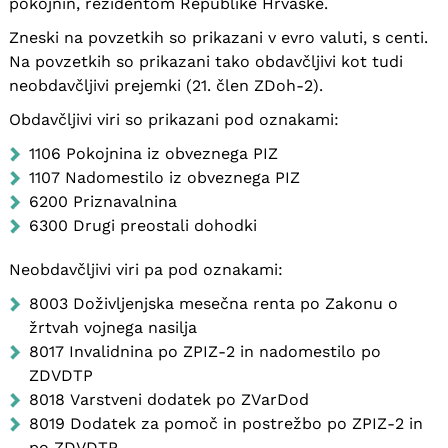
pokojnin, rezidentom Republike Hrvaške.
Zneski na povzetkih so prikazani v evro valuti, s centi.
Na povzetkih so prikazani tako obdavčljivi kot tudi
neobdavčljivi prejemki (21. člen ZDoh-2).
Obdavčljivi viri so prikazani pod oznakami:
1106 Pokojnina iz obveznega PIZ
1107 Nadomestilo iz obveznega PIZ
6200 Priznavalnina
6300 Drugi preostali dohodki
Neobdavčljivi viri pa pod oznakami:
8003 Doživljenjska mesečna renta po Zakonu o
žrtvah vojnega nasilja
8017 Invalidnina po ZPIZ-2 in nadomestilo po
ZDVDTP
8018 Varstveni dodatek po ZVarDod
8019 Dodatek za pomoč in postrežbo po ZPIZ-2 in
po ZDVDTP