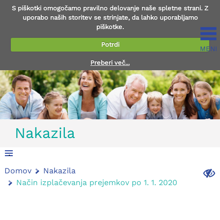
S piškotki omogočamo pravilno delovanje naše spletne strani. Z
uporabo naših storitev se strinjate, da lahko uporabljamo
piškotke.
Potrdi
MENI
Preberi več...
Nakazila
.
Domov
Nakazila
.
Način izplačevanja prejemkov po 1. 1. 2020