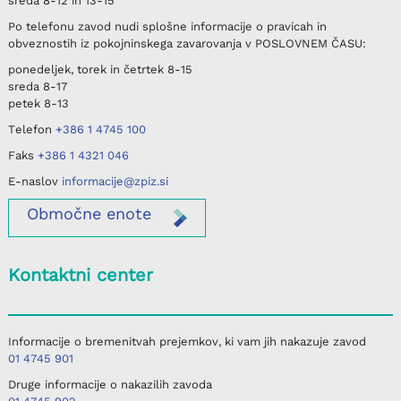
sreda
8-12 in 13-15
Po telefonu
zavod nudi splošne informacije o pravicah in
obveznostih iz pokojninskega zavarovanja v
POSLOVNEM ČASU
:
ponedeljek, torek in četrtek
8-15
sreda
8-17
petek
8-13
Telefon
+386 1 4745 100
Faks
+386 1 4321 046
E-naslov
informacije@zpiz.si
Območne
enote
Kontaktni center
Informacije o bremenitvah prejemkov, ki vam jih nakazuje zavod
01 4745 901
Druge informacije o nakazilih zavoda