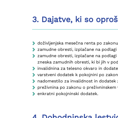
3. Dajatve, ki so opro
doživljenjska mesečna renta po zakonu o
zamudne obresti, izplačane na podlagi
zamudne obresti, izplačane na podlagi
zneska zamudnih obresti, ki bi jih v p
invalidnina za telesno okvaro in doda
varstveni dodatek k pokojnini po zako
nadomestilo za invalidnost in dodatek
preživnina po zakonu o preživninskem 
enkratni pokojninski dodatek.
4. Dohodninska lestvi