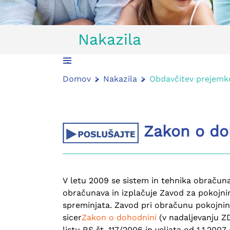
Nakazila
.
Domov
Nakazila
Obdavčitev prejemk
Zakon o doh
V letu 2009 se sistem in tehnika obračuna
obračunava in izplačuje Zavod za pokojnin
spreminjata. Zavod pri obračunu pokojnin,
sicer
Zakon o dohodnini
(v nadaljevanju Z
listu RS št. 117/2006 in veljata od 1.1.2007 