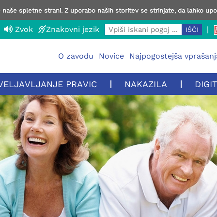
naše spletne strani. Z uporabo naših storitev se strinjate, da lahko up
Zvok
Znakovni jezik
|
O zavodu
Novice
Najpogostejša vprašanj
VELJAVLJANJE PRAVIC
NAKAZILA
DIGI