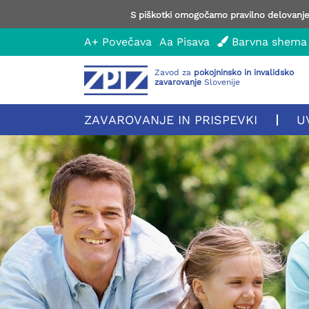
S piškotki omogočamo pravilno delovanje 
A+
Povečava
Aa
Pisava
Barvna shema
Zavod za
pokojninsko in invalidsko
zavarovanje
Slovenije
ZAVAROVANJE IN PRISPEVKI
U