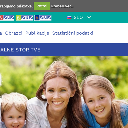
orabljamo piškotke.
Potrdi
Preberi več...
SLO
a
Obrazci
Publikacije
Statistični podatki
TALNE STORITVE