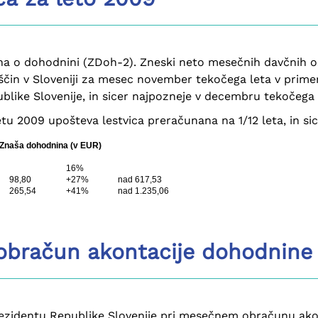
a o dohodnini (ZDoh-2). Zneski neto mesečnih davčnih os
ebščin v Sloveniji za mesec november tekočega leta v pri
blike Slovenije, in sicer najpozneje v decembru tekočega l
tu 2009 upošteva lestvica preračunana na 1/12 leta, in sic
Znaša dohodnina (v EUR)
16%
98,80
+27%
nad 617,53
265,54
+41%
nad 1.235,06
 obračun akontacije dohodnine
 rezidentu Republike Slovenije pri mesečnem obračunu ako