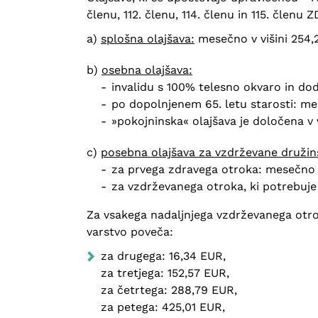
členu, 112. členu, 114. členu in 115. členu
splošna olajšava:
mesečno v višini 254,
osebna olajšava:
invalidu s 100% telesno okvaro in do
po dopolnjenem 65. letu starosti: mes
»pokojninska« olajšava je določena v 
posebna olajšava za vzdrževane družin
za prvega zdravega otroka: mesečno v
za vzdrževanega otroka, ki potrebuje
Za vsakega nadaljnjega vzdrževanega otro
varstvo poveča:
za drugega: 16,34 EUR,
za tretjega: 152,57 EUR,
za četrtega: 288,79 EUR,
za petega: 425,01 EUR,