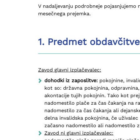
V nadaljevanju podrobneje pojasnjujemo n
mesečnega prejemka.
1. Predmet obdavčitve
Zavod glavni izplačevalec:
dohodki iz zaposlitve:
pokojnine, inval
kot so: državna pokojnina, odpravnina,
akontacije tujih pokojnin. Tako kot prejš
nadomestilo plače za čas čakanja na r
nadomestilo za čas čakanja ali dejanske
delna invalidska pokojnina, če uživalec 
začasno nadomestilo ali nadomestilo za 
Zavod ni glavni izplačevalec: