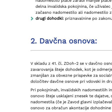
nadomestilo plače zaradi manjše plač
delna invalidska pokojnina, če uživalec 
začasno nadomestilo ali nadomestilo za 
drugi dohodki:
priznavalnine po zakonu 
2. Davčna osnova:
V skladu z 41. čl. ZDoh-2 se v davčno osn
zavarovanja šteje dohodek, kot je odmerj
zmanjšan za obvezne prispevke za socialno
določitev davčne osnove pri vdovski in dru
Pri pokojninah, invalidskih nadomestilih 
osnovo šteje usklajeni znesek te dajatve
nadomestila (če je Zavod glavni izplačeva
osnovo za obračun akontacije dohodnine 