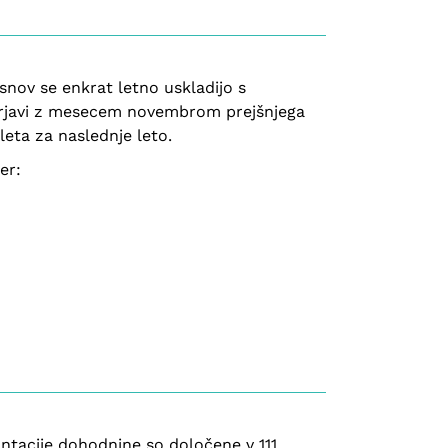
nov se enkrat letno uskladijo s
merjavi z mesecem novembrom prejšnjega
eta za naslednje leto.
er:
ntacije dohodnine so določene v 111.