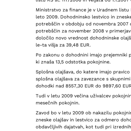
Ministrstvo za finance je v Uradnem listu 
leto 2009. Dohodninsko lestvico in zneske 
potrebščin v obdobju od novembra 2007 do
potrebščin za november 2008 v primerjavi
določilo novo vrednost dohodninske olajša
le-ta višja za 39,48 EUR.
Po zakonu o dohodnini imajo prejemniki po
ki znaša 13,5 odstotka pokojnine.
Splošna olajšava, do katere imajo pravico
splošna olajšava za zavezance s skupnim
dohodki nad 8557,30 EUR do 9897,60 EUR
Tudi v letu 2009 večina uživalcev pokojni
mesečnih pokojnin.
Zavod bo v letu 2009 ob nakazilu pokojni
zneske olajšav in lestvico za odmero dohod
obdavčljivih dajatvah, kot tudi pri izrednih