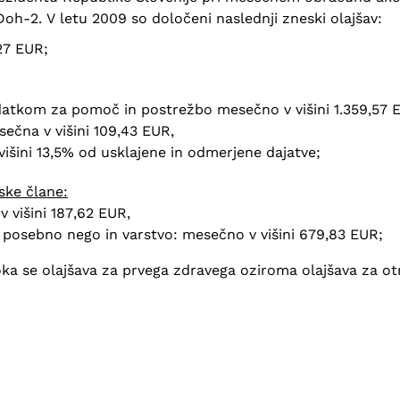
 ZDoh-2. V letu 2009 so določeni naslednji zneski olajšav:
27 EUR;
datkom za pomoč in postrežbo mesečno v višini 1.359,57 
ečna v višini 109,43 EUR,
višini 13,5% od usklajene in odmerjene dajatve;
ske člane:
 višini 187,62 EUR,
 posebno nego in varstvo: mesečno v višini 679,83 EUR;
ka se olajšava za prvega zdravega oziroma olajšava za ot