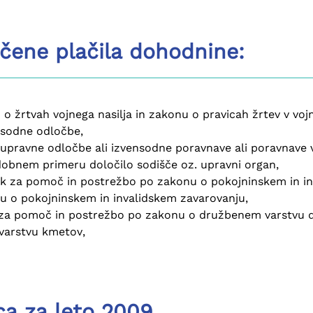
ščene plačila dohodnine:
 žrtvah vojnega nasilja in zakonu o pravicah žrtev v vojni
 sodne odločbe,
 upravne odločbe ali izvensodne poravnave ali poravnave
odobnem primeru določilo sodišče oz. upravni organ,
tek za pomoč in postrežbo po zakonu o pokojninskem in i
nu o pokojninskem in invalidskem zavarovanju,
 za pomoč in postrežbo po zakonu o družbenem varstvu du
varstvu kmetov,
ca za leto 2009