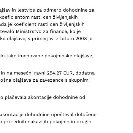
olajšav in lestvice za odmero dohodnine za
oeficientom rasti cen življenjskih
je koeficient rasti cen življenjskih
evalo Ministrstvo za finance, ko je
e olajšave, v primerjavi z letom 2008 je
 do tako imenovane pokojninske olajšave,
R in na mesečni ravni 254,27 EUR, dodatna
ošna olajšava za zavezance s skupnimi
 bo plačevala akontacije dohodnine od
 akontacije dohodnine upošteval določene
 pri rednih nakazilih pokojnin in drugih