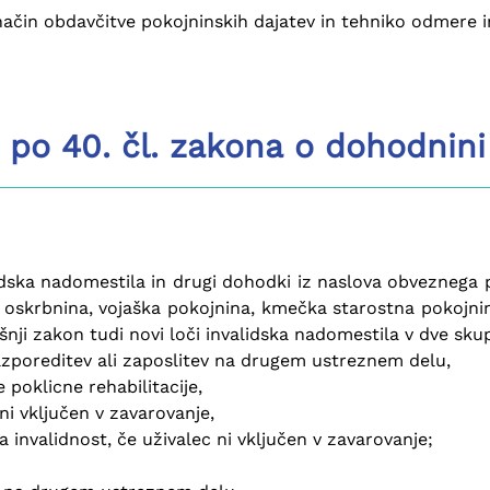
ačin obdavčitve pokojninskih dajatev in tehniko odmere 
 po 40. čl. zakona o dohodnini
idska nadomestila in drugi dohodki iz naslova obveznega p
 oskrbnina, vojaška pokojnina, kmečka starostna pokojnina
nji zakon tudi novi loči invalidska nadomestila v dve skupin
azporeditev ali zaposlitev na drugem ustreznem delu,
 poklicne rehabilitacije,
ni vključen v zavarovanje,
invalidnost, če uživalec ni vključen v zavarovanje;