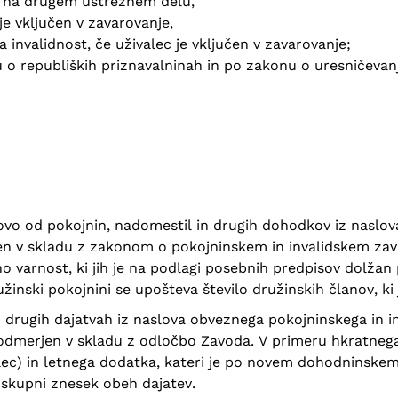
e na drugem ustreznem delu,
je vključen v zavarovanje,
invalidnost, če uživalec je vključen v zavarovanje;
o republiških priznavalninah in po zakonu o uresničevanj
ovo od pokojnin, nadomestil in drugih dohodkov iz naslov
en v skladu z zakonom o pokojninskem in invalidskem zavar
 varnost, ki jih je na podlagi posebnih predpisov dolžan
žinski pokojnini se upošteva število družinskih članov, ki
in drugih dajatvah iz naslova obveznega pokojninskega in 
, odmerjen v skladu z odločbo Zavoda. V primeru hkratnega
lec) in letnega dodatka, kateri je po novem dohodninskem
skupni znesek obeh dajatev.