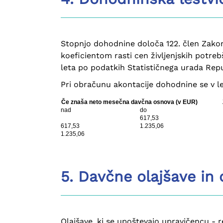
Stopnjo dohodnine določa 122. člen Zakon
koeficientom rasti cen življenjskih potr
leta po podatkih Statističnega urada Repu
Pri obračunu akontacije dohodnine se v le
Če znaša neto mesečna davčna osnova (v EUR)
nad
do
617,53
617,53
1.235,06
1.235,06
5. Davčne olajšave in
Olajšave, ki se upoštevajo upravičencu -