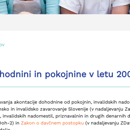
ov
odnini in pokojnine v letu 20
vanja akontacije dohodnine od pokojnin, invalidskih nadome
sko in invalidsko zavarovanje Slovenije (v nadaljevanju Z
 invalidskih nadomestil, priznavalnin in drugih denarnih 
Doh-2) in
Zakon o davčnem postopku
(v nadaljevanju ZDav
dalje.