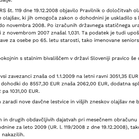
RS št. 119 dne 19.12.2008 objavilo Pravilnik o določitvah 
olajšav, ki jih omogoča zakon o dohodnini je uskladilo s k
 novembra 2008. Po izračunih državnega statičnega urada 
 z novembrom 2007 znašal 1,031. Ta podatek je tudi upošt
ve za osebe po 65. letu starosti, tako imenovane seniorsk
kojnin s stalnim bivališčem v državi Sloveniji pravico še
 vsi zavezanci znaša od 1.1.2009 na letni ravni 3051,35 EU
i dohodki do 8557,30 EUR znaša 2062,00 EUR, dodatna spl
 pa 1031,00 EUR.
n zaradi nove davčne lestvice in višjih zneskov olajšav ne
n in drugih obdavčljivih dajatvah pri mesečnem obračunu
nine za leto 2009 (UR. l. 119/2008 z dne 19.12.2008), tako
 nakazilih.