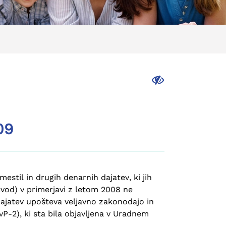
.
09
stil in drugih denarnih dajatev, ki jih
avod) v primerjavi z letom 2008 ne
dajatev upošteva veljavno zakonodajo in
P-2), ki sta bila objavljena v Uradnem