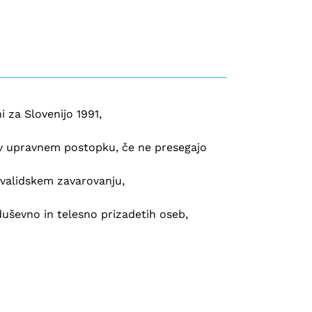
 za Slovenijo 1991,
 v upravnem postopku, če ne presegajo
nvalidskem zavarovanju,
ševno in telesno prizadetih oseb,