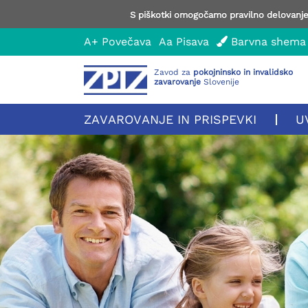
S piškotki omogočamo pravilno delovanje 
A+
Povečava
Aa
Pisava
Barvna shema
Zavod za
pokojninsko in invalidsko
zavarovanje
Slovenije
ZAVAROVANJE IN PRISPEVKI
U