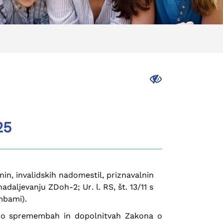
.
25
in, invalidskih nadomestil, priznavalnin
nadaljevanju ZDoh-2; Ur. l. RS, št. 13/11 s
embami).
m o spremembah in dopolnitvah Zakona o