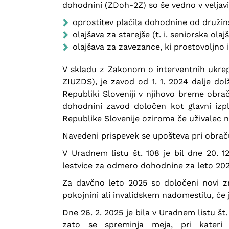
dohodnini (ZDoh-2Z) so še vedno v veljavi,
oprostitev plačila dohodnine od družin
olajšava za starejše (t. i. seniorska ol
olajšava za zavezance, ki prostovoljno
V skladu z Zakonom o interventnih ukrepi
ZIUZDS), je zavod od 1. 1. 2024 dalje do
Republiki Sloveniji v njihovo breme obra
dohodnini zavod določen kot glavni izpl
Republike Slovenije oziroma če uživalec 
Navedeni prispevek se upošteva pri obrač
V Uradnem listu št. 108 je bil dne 20. 12
lestvice za odmero dohodnine za leto 202
Za davčno leto 2025 so določeni novi zne
pokojnini ali invalidskem nadomestilu, če 
Dne 26. 2. 2025 je bila v Uradnem listu št
zato se spreminja meja, pri kateri 