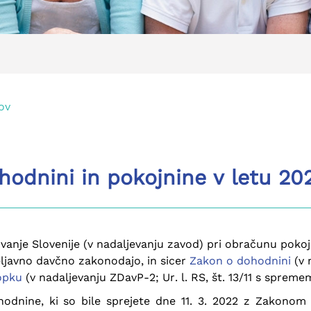
ov
odnini in pokojnine v letu 20
vanje Slovenije (v nadaljevanju zavod) pri obračunu pokojn
ljavno davčno zakonodajo, in sicer
Zakon o dohodnini
(v 
opku
(v nadaljevanju ZDavP-2; Ur. l. RS, št. 13/11 s sprem
odnine, ki so bile sprejete dne 11. 3. 2022 z Zakono