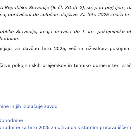
ti Republike Slovenije (6. čl. ZDoh-2), so, pod pogojem, d
a, upravičeni do splošne olajšave. Za leto 2025 znaša le-
ublike Slovenije, imajo pravico do t. im. pokojninske o
hodnine.
ljajo za davčno leto 2025, večina uživalcev pokojni
čitve pokojninskih prejemkov in tehniko odmere ter iz
ine in jih izplačuje zavod
 dohodnine
hodnine za leto 2025 za uživalca s stalnim prebivališčem 