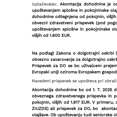
izplačevalec.
Akontacija dohodnine je od
upoštevanjem splošne in pokojninske olaj
dohodnine odtegnjena od pokojnin, višjih
obvezni zdravstveni prispevek (pod pogoj
upoštevanjem splošne in pokojninske ola
višjih od 1.800 EUR.
Na podlagi Zakona o dolgotrajni oskrbi (
obvezno zavarovanje za dolgotrajno oskrbo
Prispevek za DO se bo
uživalcem prejemk
Evropski uniji oziroma Evropskem gospod
Navedeni prispevek se upošteva pri obrač
Akontacija dohodnine bo od 1. 7. 2025 da
obveznega zdravstvenega prispevka in p
pokojnin, višjih od 1.917 EUR. V primeru,
ZIUZDS) ali prispevek za DO, bo akontac
olajšave. Ob upoštevanju tudi seniorske o