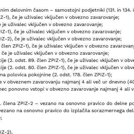
nim delovnim časom – samostojni podjetniki (131. in 134. 
IZ-1), če je uživalec vključen v obvezno zavarovanje;
 je uživalec vključen v obvezno zavarovanje;
IZ-1), če je uživalec vključen v obvezno zavarovanje;
IZ-2), če je uživalec vključen v obvezno zavarovanje;
. člen ZPIZ-1), če je uživalec vključen v obvezno zavarovan
 če je uživalec vključen v obvezno zavarovanje;
je (2. odst. 89. člen ZPIZ-1), če je uživalec vključen v ob
je (2. odst. 80. člen ZPIZ-1), če je uživalec vključen v ob
ma polovica pokojnine (2. odst. 178. člen ZPIZ-1);
 v obveznem zavarovanju najmanj 4 ali več ur dnevno (40
c ponovno vstopi v obvezno zavarovanje najmanj 4 ali več u
0. člena ZPIZ-2 – vezano na osnovno pravico do delne p
– vezano na osnovno pravico do izplačila sorazmernega del
;
IZ-2).