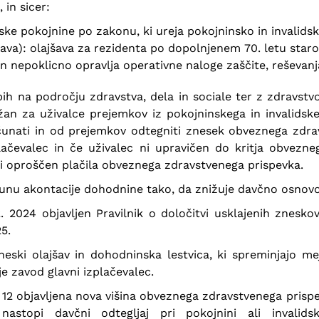
 in sicer:
ske pokojnine po zakonu, ki ureja pokojninsko in invalids
ajšava): olajšava za rezidenta po dopolnjenem 70. letu staro
 in nepoklicno opravlja operativne naloge zaščite, reševa
h na področju zdravstva, dela in sociale ter z zdravstvom
lžan za uživalce prejemkov iz pokojninskega in invalidsk
čunati in od prejemkov odtegniti znesek obveznega zdra
ačevalec in če uživalec ni upravičen do kritja obvezn
ni oproščen plačila obveznega zdravstvenega prispevka.
unu akontacije dohodnine tako, da znižuje davčno osnovo
. 2024 objavljen Pravilnik o določitvi usklajenih znesko
5.
ski olajšav in dohodninska lestvica, ki spreminjajo mejo
je zavod glavni izplačevalec.
. 12 objavljena nova višina obveznega zdravstvenega prispev
nastopi davčni odtegljaj pri pokojnini ali invalid