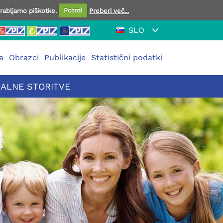
orabljamo piškotke.
Potrdi
Preberi več...
SLO
a
Obrazci
Publikacije
Statistični podatki
TALNE STORITVE