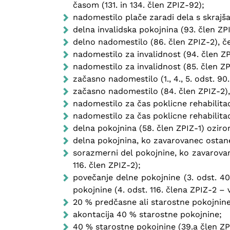
časom (131. in 134. člen ZPIZ-92);
nadomestilo plače zaradi dela s skrajša
delna invalidska pokojnina (93. člen ZP
delno nadomestilo (86. člen ZPIZ-2), če
nadomestilo za invalidnost (94. člen ZP
nadomestilo za invalidnost (85. člen ZP
začasno nadomestilo (1., 4., 5. odst. 90
začasno nadomestilo (84. člen ZPIZ-2),
nadomestilo za čas poklicne rehabilitaci
nadomestilo za čas poklicne rehabilitaci
delna pokojnina (58. člen ZPIZ-1) oziro
delna pokojnina, ko zavarovanec ostane
sorazmerni del pokojnine, ko zavarovane
116. člen ZPIZ-2);
povečanje delne pokojnine (3. odst. 4
pokojnine (4. odst. 116. člena ZPIZ-2 
20 % predčasne ali starostne pokojnine
akontacija 40 % starostne pokojnine;
40 % starostne pokojnine (39.a člen ZP