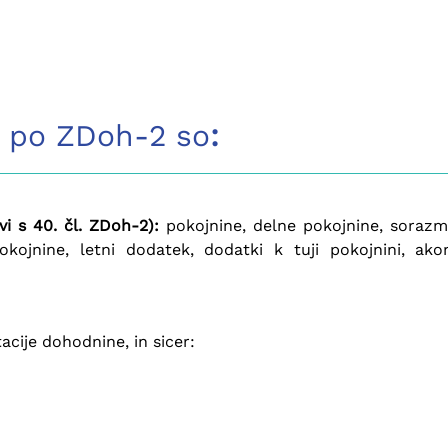
e po ZDoh-2 so
:
vi s 40. čl. ZDoh-2):
pokojnine, delne pokojnine, sorazme
kojnine, letni dodatek, dodatki k tuji pokojnini, akon
cije dohodnine, in sicer: