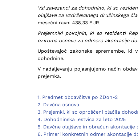
Vsi zavezanci za dohodnino, ki so reziden
olajšave za vzdrževanega družinskega član
mesečni ravni 438,33 EUR
.
Prejemniki pokojnin, ki so rezidenti Rep
oziroma osnove za odmero akontacije do
Upoštevajoč zakonske spremembe, ki ve
dohodnine.
V nadaljevanju pojasnjujemo način obdav
prejemka.
1. Predmet obdavčitve po ZDoh-2
2. Davčna osnova
3. Prejemki, ki so oproščeni plačila dohodn
4. Dohodninska lestvica za leto 2025
5. Davčne olajšave in obračun akontacije
6. Primeri konkretnih odmer akontacije do