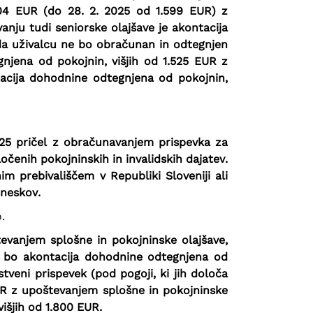
604 EUR (do 28. 2. 2025 od 1.599 EUR) z
nju tudi seniorske olajšave je akontacija
da uživalcu ne bo obračunan in odtegnjen
gnjena od pokojnin, višjih od 1.525 EUR z
tacija dohodnine odtegnjena od pokojnin,
025 pričel z obračunavanjem prispevka za
čenih pokojninskih in invalidskih dajatev.
m prebivališčem v Republiki Sloveniji ali
zneskov.
.
tevanjem splošne in pokojninske olajšave,
e bo akontacija dohodnine odtegnjena od
tveni prispevek (pod pogoji, ki jih določa
UR z upoštevanjem splošne in pokojninske
išjih od 1.800 EUR.