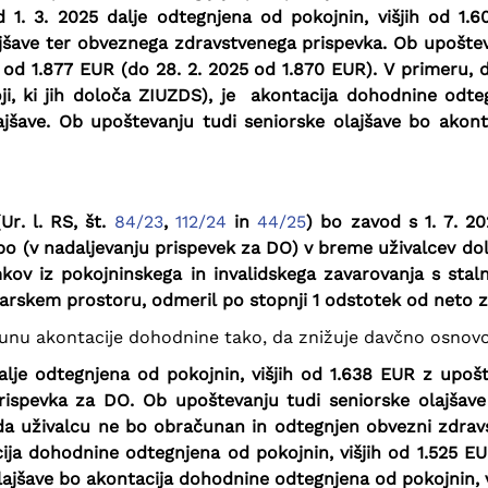
 1. 3. 2025 dalje odtegnjena od pokojnin, višjih od 1.
šave ter obveznega zdravstvenega prispevka. Ob upošteva
 od 1.877 EUR (do 28. 2. 2025 od 1.870 EUR).
V primeru, 
i, ki jih določa ZIUZDS), je akontacija dohodnine odte
jšave. Ob upoštevanju tudi seniorske olajšave bo akon
Ur. l. RS, št.
84/23
,
112/24
in
44/25
) bo zavod s 1. 7. 2
 (v nadaljevanju prispevek za DO) v breme uživalcev dolo
ov iz pokojninskega in invalidskega zavarovanja s stalni
arskem prostoru, odmeril po stopnji 1 odstotek od neto 
unu akontacije dohodnine tako, da znižuje davčno osnovo
lje odtegnjena od pokojnin, višjih od 1.638 EUR z upoš
rispevka za DO. Ob upoštevanju tudi seniorske olajšav
 da uživalcu ne bo obračunan in odtegnjen obvezni zdravs
ija dohodnine odtegnjena od pokojnin, višjih od 1.525 E
lajšave bo akontacija dohodnine odtegnjena od pokojnin, v