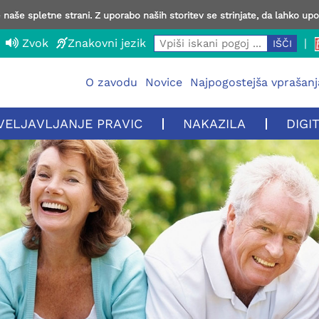
naše spletne strani. Z uporabo naših storitev se strinjate, da lahko up
Zvok
Znakovni jezik
|
O zavodu
Novice
Najpogostejša vprašanj
VELJAVLJANJE PRAVIC
NAKAZILA
DIGI