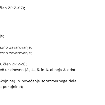
člen ZPIZ-92);
je;
vezno zavarovanje;
vezno zavarovanje;
. člen ZPIZ-2);
r dnevno (3., 4., 5. in 6. alineja 3. odst.
okojnine) in povečanje sorazmernega dela
a pokojnine);