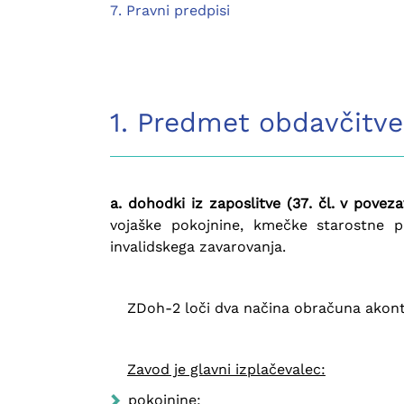
7. Pravni predpisi
1. Predmet obdavčitv
a. dohodki iz zaposlitve (37. čl. v poveza
vojaške pokojnine, kmečke starostne po
invalidskega zavarovanja.
ZDoh-2 loči dva načina obračuna akonta
Zavod je glavni izplačevalec:
pokojnine;