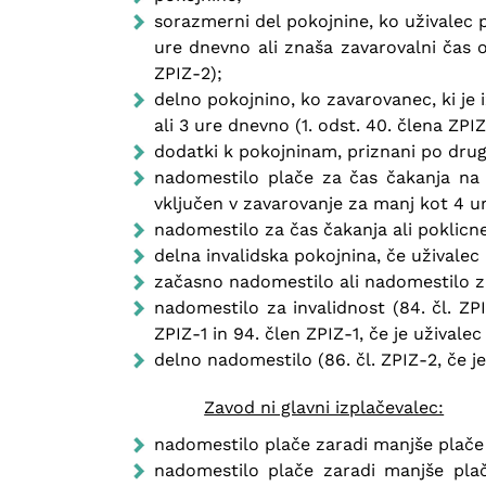
sorazmerni del pokojnine, ko uživalec 
ure dnevno ali znaša zavarovalni čas od
ZPIZ-2);
delno pokojnino, ko zavarovanec, ki je 
ali 3 ure dnevno (1. odst. 40. člena ZPIZ
dodatki k pokojninam, priznani po drug
nadomestilo plače za čas čakanja na r
vključen v zavarovanje za manj kot 4 u
nadomestilo za čas čakanja ali poklicne 
delna invalidska pokojnina, če uživalec
začasno nadomestilo ali nadomestilo za 
nadomestilo za invalidnost (84. čl. ZP
ZPIZ-1 in 94. člen ZPIZ-1, če je užival
delno nadomestilo (86. čl. ZPIZ-2, če j
Zavod ni glavni izplačevalec:
nadomestilo plače zaradi manjše plače 
nadomestilo plače zaradi manjše pla