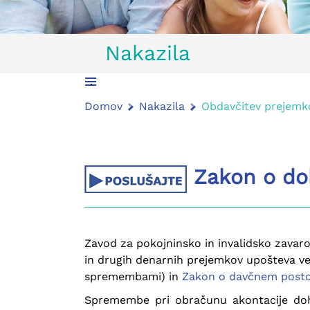
Nakazila
.
Domov
Nakazila
Obdavčitev prejemk
Zakon o doh
Zavod za pokojninsko in invalidsko zavaro
in drugih denarnih prejemkov upošteva ve
spremembami) in
Zakon o davčnem post
Spremembe pri obračunu akontacije doh