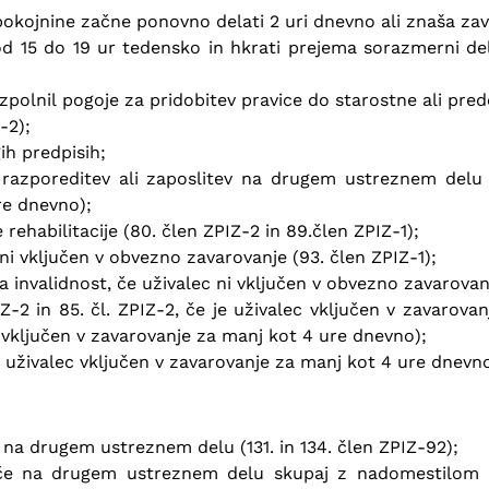
pokojnine začne ponovno delati 2 uri dnevno ali znaša zav
 15 do 19 ur tedensko in hkrati prejema sorazmerni del pok
izpolnil pogoje za pridobitev pravice do starostne ali pr
-2);
ih predpisih;
azporeditev ali zaposlitev na drugem ustreznem delu (1
re dnevno);
rehabilitacije (80. člen ZPIZ-2 in 89.člen ZPIZ-1);
 ni vključen v obvezno zavarovanje (93. člen ZPIZ-1);
invalidnost, če uživalec ni vključen v obvezno zavarovanje
IZ-2 in 85. čl. ZPIZ-2, če je uživalec vključen v zavarov
ec vključen v zavarovanje za manj kot 4 ure dnevno);
e uživalec vključen v zavarovanje za manj kot 4 ure dnevno
na drugem ustreznem delu (131. in 134. člen ZPIZ-92);
če na drugem ustreznem delu skupaj z nadomestilom p