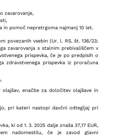
ko zavarovanje,
sti,
nja in pomoč nepretrgoma najmanj 10 let.
 povezanih vsebin (Ur. l. RS, št. 136/23;
ega zavarovanja s stalnim prebivališčem v
vstvenega prispevka, če je po predpisih o
ega zdravstvenega prispevka iz proračuna
.
v olajšav, enačbe za določitev olajšave in
, pri kateri nastopi davčni odtegljaj pri
ka, ki od 1. 3. 2025 dalje znaša 37,17 EUR,
skem nadomestilu, če je zavod glavni