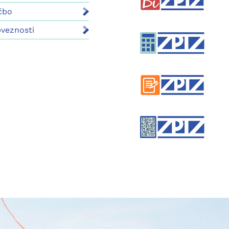
čbo
bveznosti