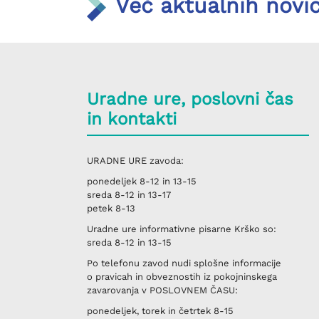
Več aktualnih novi
Uradne ure, poslovni čas
in kontakti
URADNE URE
zavoda:
ponedeljek
8-12 in 13-15
sreda
8-12 in 13-17
petek
8-13
Uradne ure informativne pisarne
Krško
so:
sreda
8-12 in 13-15
Po telefonu
zavod nudi splošne informacije
o pravicah in obveznostih iz pokojninskega
zavarovanja v
POSLOVNEM ČASU
:
ponedeljek, torek in četrtek
8-15