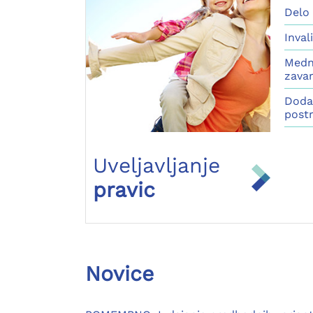
Delo
Inval
Medn
zava
Doda
post
Uveljavljanje
pravic
Novice