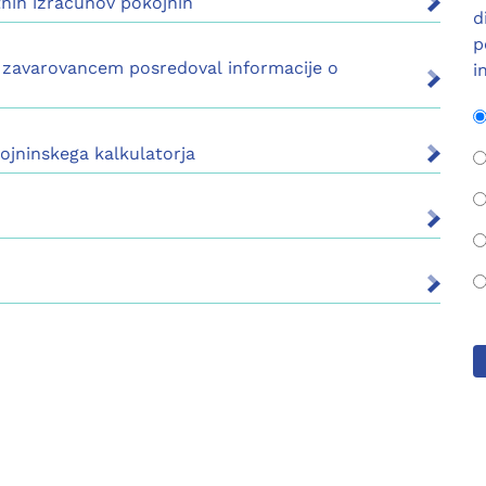
nih izračunov pokojnin
d
p
0 zavarovancem posredoval informacije o
i
jninskega kalkulatorja