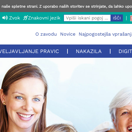
naše spletne strani. Z uporabo naših storitev se strinjate, da lahko up
Zvok
Znakovni jezik
|
O zavodu
Novice
Najpogostejša vprašanj
VELJAVLJANJE PRAVIC
NAKAZILA
DIGI