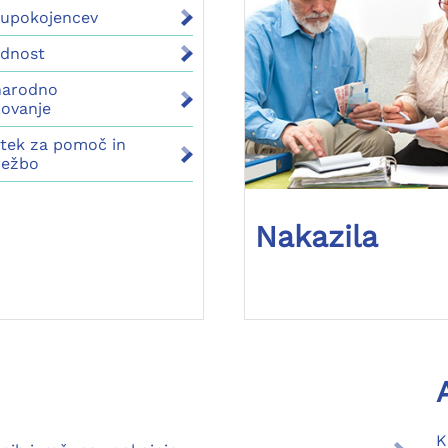
 upokojencev
idnost
arodno
rovanje
tek za pomoč in
režbo
Nakazila
K