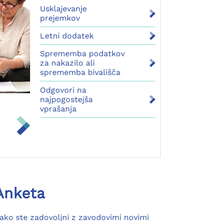
Usklajevanje
prejemkov
Letni dodatek
Sprememba podatkov
za nakazilo ali
sprememba bivališča
Odgovori na
najpogostejša
vprašanja
Anketa
ako ste zadovoljni z zavodovimi novimi