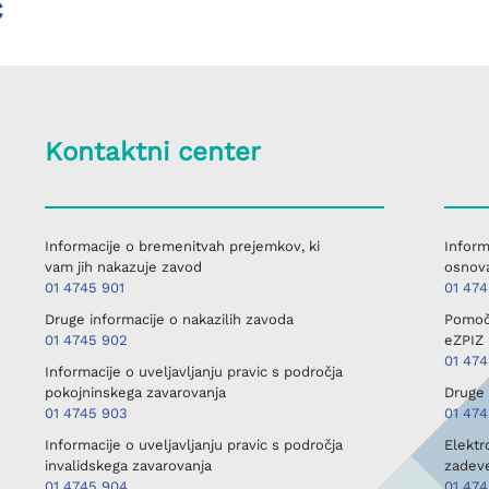
c
Kontaktni center
Informacije o bremenitvah prejemkov, ki
Inform
vam jih nakazuje zavod
osnova
01 4745 901
01 47
Druge informacije o nakazilih zavoda
Pomoč 
01 4745 902
eZPIZ 
01 47
Informacije o uveljavljanju pravic s področja
pokojninskega zavarovanja
Druge 
01 4745 903
01 474
Informacije o uveljavljanju pravic s področja
Elektr
invalidskega zavarovanja
zadev
01 4745 904
01 47