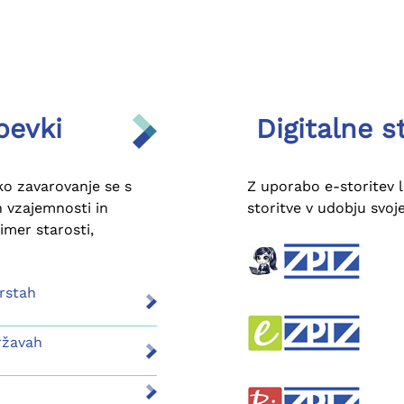
pevki
Digitalne s
sko zavarovanje se s
Z uporabo e-storitev 
 vzajemnosti in
storitve v udobju svo
imer starosti,
vrstah
državah