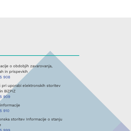
acije o obdobjih zavarovanja,
h in prispevkih
45 908
pri uporabi elektronskih storitev
in BiZPIZ
45 909
informacije
5 910
onska storitev Informacije o stanju
e
45 999