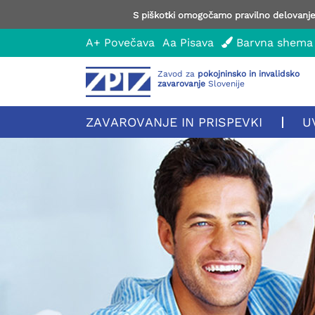
S piškotki omogočamo pravilno delovanje 
A+
Povečava
Aa
Pisava
Barvna shema
Zavod za
pokojninsko in invalidsko
zavarovanje
Slovenije
ZAVAROVANJE IN PRISPEVKI
U