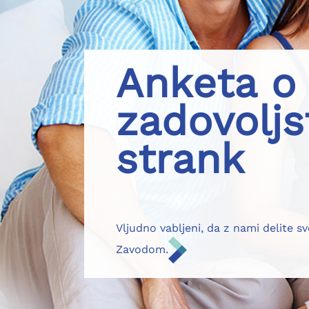
Anketa o
zadovoljs
strank
Vljudno vabljeni, da z nami delite s
Zavodom.