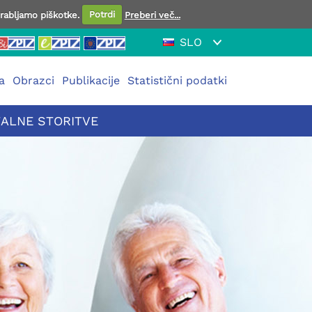
orabljamo piškotke.
Potrdi
Preberi več...
SLO
a
Obrazci
Publikacije
Statistični podatki
TALNE STORITVE