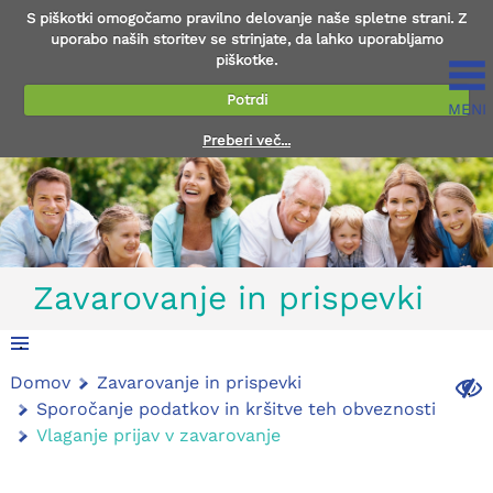
S piškotki omogočamo pravilno delovanje naše spletne strani. Z
uporabo naših storitev se strinjate, da lahko uporabljamo
piškotke.
Potrdi
MENI
Preberi več...
Zavarovanje in prispevki
.
Domov
Zavarovanje in prispevki
.
Sporočanje podatkov in kršitve teh obveznosti
Vlaganje prijav v zavarovanje