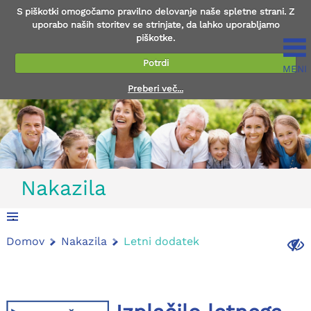
S piškotki omogočamo pravilno delovanje naše spletne strani. Z
uporabo naših storitev se strinjate, da lahko uporabljamo
piškotke.
Potrdi
MENI
Preberi več...
Nakazila
.
Domov
Nakazila
Letni dodatek
.