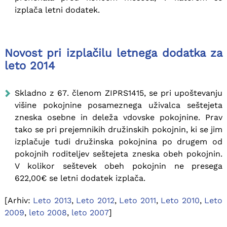
izplača letni dodatek.
Novost pri izplačilu letnega dodatka za
leto 2014
Skladno z 67. členom ZIPRS1415, se pri upoštevanju
višine pokojnine posameznega uživalca seštejeta
zneska osebne in deleža vdovske pokojnine. Prav
tako se pri prejemnikih družinskih pokojnin, ki se jim
izplačuje tudi družinska pokojnina po drugem od
pokojnih roditeljev seštejeta zneska obeh pokojnin.
V kolikor seštevek obeh pokojnin ne presega
622,00€ se letni dodatek izplača.
[Arhiv:
Leto 2013
,
Leto 2012
,
Leto 2011
,
Leto 2010
,
Leto
2009
,
leto 2008
,
leto 2007
]