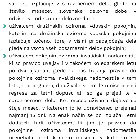
varnosti izplačuje v sorazmernem delu, glede na
število mesecev slovenske delovne dobe v
odvisnosti od skupne delovne dobe;
uživalcem družinskih oziroma vdovskih pokojnin,
katerim se družinska oziroma vdovska pokojnina
izplačuje ločeno, torej v višini pripadajočega dela
glede na vsoto vseh posameznih delov pokojnin;
uživalcem pokojnin oziroma invalidskih nadomestil,
ki so pravico uveljavili v tekočem koledarskem letu
po dvanajstinah, glede na čas trajanja pravice do
pokojnine oziroma invalidskega nadomestila v tem
letu, pod pogojem, da uživalci v tem letu niso prejeli
regresa za letni dopust ali so ga prejeli le v
sorazmernem delu. Kot mesec uživanja dajatve se
šteje mesec, v katerem jo je upravičenec prejemal
najmanj 15 dni. Na enak način se bo izplačal letni
dodatek tudi uživalcem, ki jim je pravica do
pokojnine oziroma invalidskega nadomestila
prenehala pred koncem meseca, v katerem se