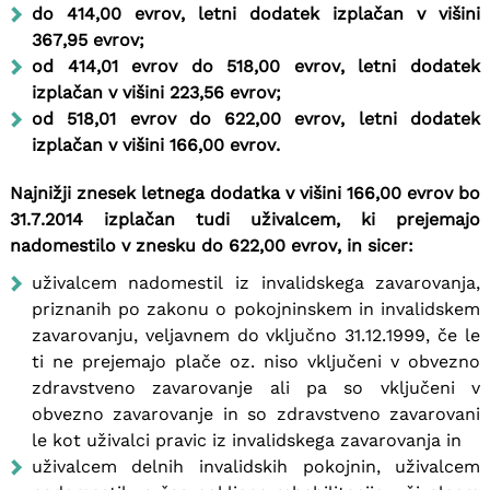
do 414,00 evrov, letni dodatek izplačan v višini
367,95 evrov;
od 414,01 evrov do 518,00 evrov, letni dodatek
izplačan v višini 223,56 evrov;
od 518,01 evrov do 622,00 evrov, letni dodatek
izplačan v višini 166,00 evrov.
Najnižji znesek letnega dodatka v višini 166,00 evrov bo
31.7.2014 izplačan tudi uživalcem, ki prejemajo
nadomestilo v znesku do 622,00 evrov, in sicer:
uživalcem nadomestil iz invalidskega zavarovanja,
priznanih po zakonu o pokojninskem in invalidskem
zavarovanju, veljavnem do vključno 31.12.1999, če le
ti ne prejemajo plače oz. niso vključeni v obvezno
zdravstveno zavarovanje ali pa so vključeni v
obvezno zavarovanje in so zdravstveno zavarovani
le kot uživalci pravic iz invalidskega zavarovanja in
uživalcem delnih invalidskih pokojnin, uživalcem