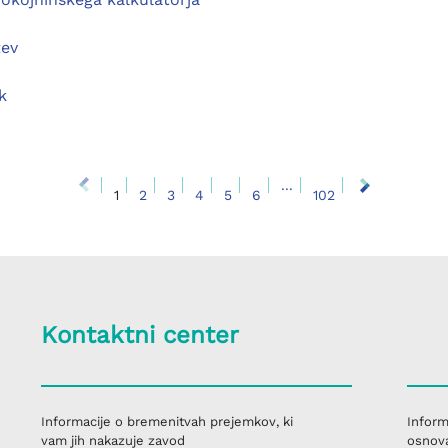
tev
k
...
1
2
3
4
5
6
102
Kontaktni center
Informacije o bremenitvah prejemkov, ki
Inform
vam jih nakazuje zavod
osnova