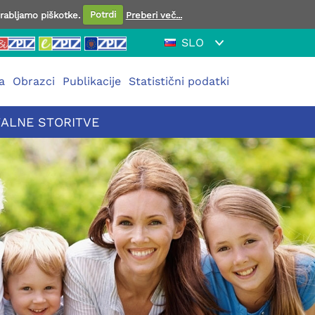
orabljamo piškotke.
Potrdi
Preberi več...
SLO
a
Obrazci
Publikacije
Statistični podatki
TALNE STORITVE