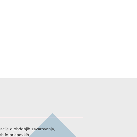
acije o obdobjih zavarovanja,
h in prispevkih