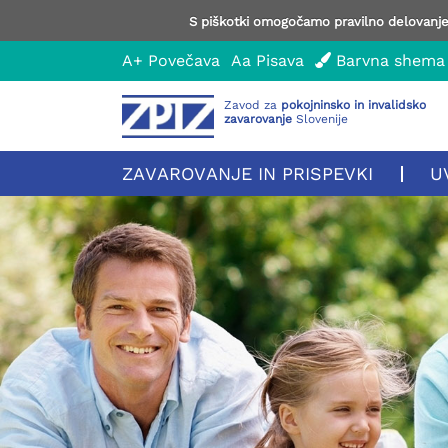
S piškotki omogočamo pravilno delovanje 
A+
Povečava
Aa
Pisava
Barvna shema
Zavod za
pokojninsko in invalidsko
zavarovanje
Slovenije
ZAVAROVANJE IN PRISPEVKI
U