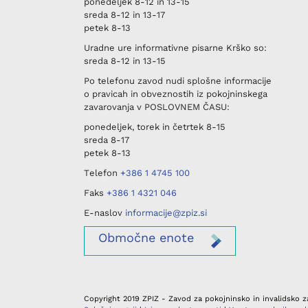
ponedeljek
8-12 in 13-15
sreda
8-12 in 13-17
petek
8-13
Uradne ure informativne pisarne
Krško
so:
sreda
8-12 in 13-15
Po telefonu
zavod nudi splošne informacije
o pravicah in obveznostih iz pokojninskega
zavarovanja v
POSLOVNEM ČASU
:
ponedeljek, torek in četrtek
8-15
sreda
8-17
petek
8-13
Telefon
+386 1 4745 100
Faks
+386 1 4321 046
E-naslov
informacije@zpiz.si
Območne
enote
Copyright 2019 ZPIZ - Zavod za pokojninsko in invalidsko za