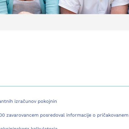
ntnih izračunov pokojnin
.000 zavarovancem posredoval informacije o pričakovanem 
okojninskega kalkulatorja