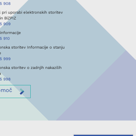
45 908
pri uporabi elektronskih storitev
in BiZPIZ
45 909
informacije
5 910
onska storitev Informacije o stanju
e
45 999
onska storitev o zadnjih nakazilih
a
45 998
omoč