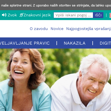
naše spletne strani. Z uporabo naših storitev se strinjate, da lahko up
Zvok
Znakovni jezik
|
O zavodu
Novice
Najpogostejša vprašanj
VELJAVLJANJE PRAVIC
NAKAZILA
DIGI