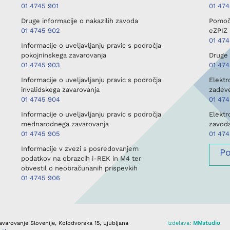
01 4745 901
01 47
Druge informacije o nakazilih zavoda
Pomoč 
01 4745 902
eZPIZ 
01 47
Informacije o uveljavljanju pravic s področja
pokojninskega zavarovanja
Druge 
01 4745 903
01 474
Informacije o uveljavljanju pravic s področja
Elektr
invalidskega zavarovanja
zadev
01 4745 904
01 47
Informacije o uveljavljanju pravic s področja
Elektr
mednarodnega zavarovanja
zavod
01 4745 905
01 47
Informacije v zvezi s posredovanjem
P
podatkov na obrazcih i-REK in M4 ter
obvestil o neobračunanih prispevkih
01 4745 906
varovanje Slovenije, Kolodvorska 15, Ljubljana
Izdelava:
MMstudio