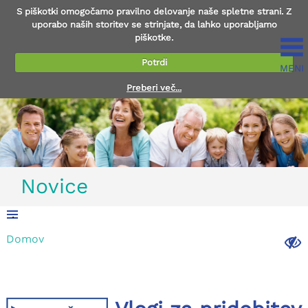
S piškotki omogočamo pravilno delovanje naše spletne strani. Z
uporabo naših storitev se strinjate, da lahko uporabljamo
piškotke.
Potrdi
MENI
Preberi več...
Novice
.
Domov
.