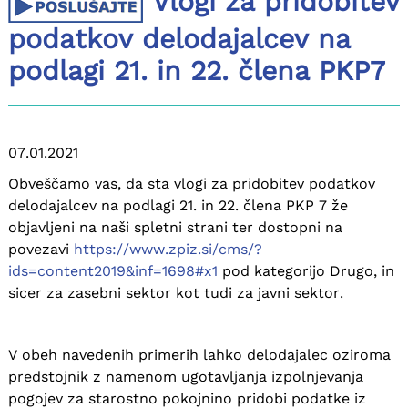
Vlogi za pridobitev
podatkov delodajalcev na
podlagi 21. in 22. člena PKP7
07.01.2021
Obveščamo vas, da sta vlogi za pridobitev podatkov
delodajalcev na podlagi 21. in 22. člena PKP 7 že
objavljeni na naši spletni strani ter dostopni na
povezavi
https://www.zpiz.si/cms/?
ids=content2019&inf=1698#x1
pod kategorijo Drugo, in
sicer za zasebni sektor kot tudi za javni sektor.
V obeh navedenih primerih lahko delodajalec oziroma
predstojnik z namenom ugotavljanja izpolnjevanja
pogojev za starostno pokojnino pridobi podatke iz