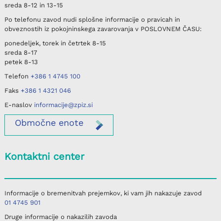
sreda
8-12 in 13-15
Po telefonu
zavod nudi splošne informacije o pravicah in
obveznostih iz pokojninskega zavarovanja v
POSLOVNEM ČASU
:
ponedeljek, torek in četrtek
8-15
sreda
8-17
petek
8-13
Telefon
+386 1 4745 100
Faks
+386 1 4321 046
E-naslov
informacije@zpiz.si
Območne
enote
Kontaktni center
Informacije o bremenitvah prejemkov, ki vam jih nakazuje zavod
01 4745 901
Druge informacije o nakazilih zavoda