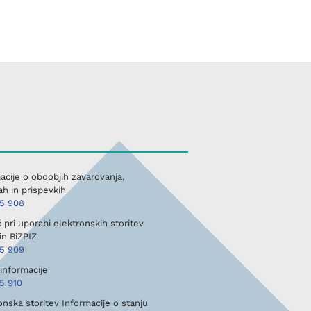
acije o obdobjih zavarovanja,
h in prispevkih
45 908
pri uporabi elektronskih storitev
in BiZPIZ
45 909
informacije
5 910
onska storitev Informacije o stanju