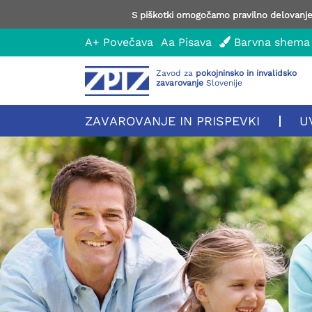
S piškotki omogočamo pravilno delovanje 
A+
Povečava
Aa
Pisava
Barvna shema
Zavod za
pokojninsko in invalidsko
zavarovanje
Slovenije
ZAVAROVANJE IN PRISPEVKI
U