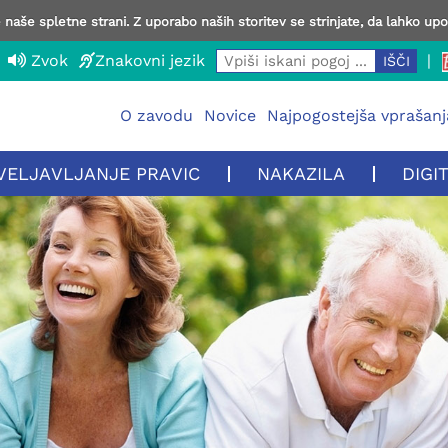
naše spletne strani. Z uporabo naših storitev se strinjate, da lahko up
Zvok
Znakovni jezik
|
O zavodu
Novice
Najpogostejša vprašanj
VELJAVLJANJE PRAVIC
NAKAZILA
DIGI