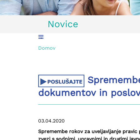
Novice
.
Domov
Spremembe r
dokumentov in poslov
03.04.2020
Spremembe rokov za uveljavljanje pravic 
zvezi s sodnimi, upravnimi in drugimi jav