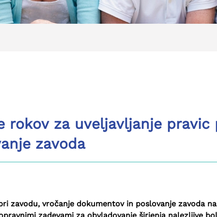
okov za uveljavljanje pravic 
anje zavoda
pri zavodu, vročanje dokumentov in poslovanje zavoda na
nopravnimi zadevami za obvladovanje širjenja nalezljive 