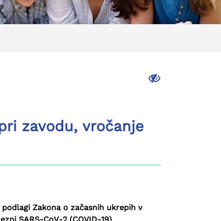
.
pri zavodu, vročanje
 podlagi Zakona o začasnih ukrepih v
bolezni SARS-CoV-2 (COVID-19)