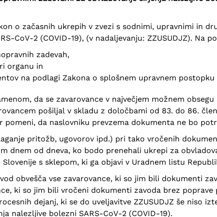
Zakon o začasnih ukrepih v zvezi s sodnimi, upravnimi in 
 SARS-CoV-2 (COVID-19), (v nadaljevanju: ZZUSUDJZ). Na 
vnopravnih zadevah,
ri organu in
mentov na podlagi Zakona o splošnem upravnem postopku
amenom, da se zavarovance v največjem možnem obsegu 
ovancem pošiljal v skladu z določbami od 83. do 86. č
ar pomeni, da naslovniku prevzema dokumenta ne bo potre
(vlaganje pritožb, ugovorov ipd.) pri tako vročenih dokume
jim dnem od dneva, ko bodo prenehali ukrepi za obvladova
Slovenije s sklepom, ki ga objavi v Uradnem listu Republi
od obvešča vse zavarovance, ki so jim bili dokumenti zav
e, ki so jim bili vročeni dokumenti zavoda brez poprave 
ocesnih dejanj, ki se do uveljavitve ZZUSUDJZ še niso izte
nja nalezljive bolezni SARS-CoV-2 (COVID-19).