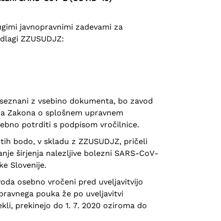
drugimi javnopravnimi zadevami za
podlagi ZZUSUDJZ:
seznani z vsebino dokumenta, bo zavod
lena Zakona o splošnem upravnem
bno potrditi s podpisom vročilnice.
ntih bodo, v skladu z ZZUSUDJZ, pričeli
nje širjenja nalezljive bolezni SARS-CoV-
ke Slovenije.
oda osebno vročeni pred uveljavitvijo
pravnega pouka že po uveljavitvi
kli, prekinejo do 1. 7. 2020 oziroma do