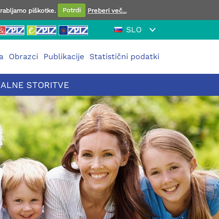
orabljamo piškotke.
Potrdi
Preberi več...
SLO
a
Obrazci
Publikacije
Statistični podatki
TALNE STORITVE