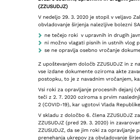
(ZZUSUDJZ)
V nedeljo 29. 3. 2020 je stopil v veljavo 
obvladovanje širjenja nalezljive bolezni
ne tečejo roki v upravnih in drugih ja
ni možno vlagati pisnih in ustnih vlog p
se ne opravlja osebno vročanje doku
Z upoštevanjem določb ZZUSUDJZ in z n
vse izdane dokumente oziroma akte zavar
postopku, to je z navadnim vročanjem, k
Vsi roki za opravljanje procesnih dejanj 
teči z 2. 7. 2020 oziroma s prvim nasledn
2 (COVID-19), kar ugotovi Vlada Republike 
V skladu z določbo 6. člena ZZUSUDJZ zav
ZZUSUDJZ (pred 29. 3. 2020) in zavarovanc
ZZUSUDJZ, da se jim roki za opravljanje pr
prenehanja ukrepov za obvladovanje širje