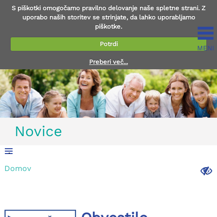
S piškotki omogočamo pravilno delovanje naše spletne strani. Z
uporabo naših storitev se strinjate, da lahko uporabljamo
piškotke.
Potrdi
MENI
Preberi več...
Novice
.
Domov
.