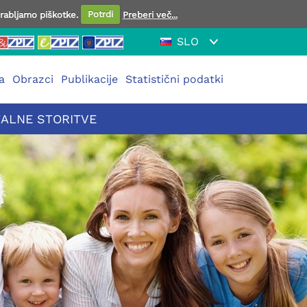
orabljamo piškotke.
Potrdi
Preberi več...
SLO
a
Obrazci
Publikacije
Statistični podatki
TALNE STORITVE