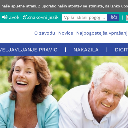
naše spletne strani. Z uporabo naših storitev se strinjate, da lahko up
Zvok
Znakovni jezik
|
O zavodu
Novice
Najpogostejša vprašanj
VELJAVLJANJE PRAVIC
NAKAZILA
DIGI