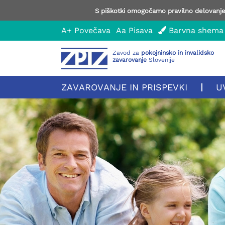
S piškotki omogočamo pravilno delovanje 
A+
Povečava
Aa
Pisava
Barvna shema
Zavod za
pokojninsko in invalidsko
zavarovanje
Slovenije
ZAVAROVANJE IN PRISPEVKI
U