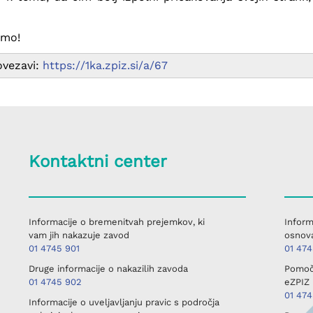
emo!
ovezavi:
https://1ka.zpiz.si/a/67
Kontaktni center
Informacije o bremenitvah prejemkov, ki
Inform
vam jih nakazuje zavod
osnova
01 4745 901
01 47
Druge informacije o nakazilih zavoda
Pomoč 
01 4745 902
eZPIZ 
01 47
Informacije o uveljavljanju pravic s področja