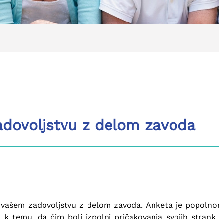
dovoljstvu z delom zavoda
e o vašem zadovoljstvu z delom zavoda. Anketa je popol
 temu, da čim bolj izpolni pričakovanja svojih strank, 