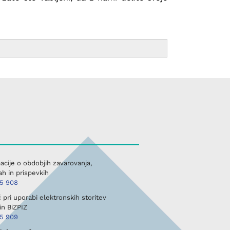
acije o obdobjih zavarovanja,
h in prispevkih
45 908
pri uporabi elektronskih storitev
in BiZPIZ
45 909