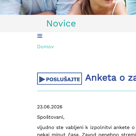
Novice
.
Domov
Anketa o za
23.06.2026
Spoštovani,
vljudno ste vabljeni k izpolnitvi anket
nekaj minut časa. Zavod nenehno stremi k