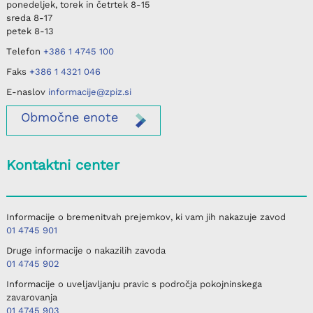
ponedeljek, torek in četrtek
8-15
sreda
8-17
petek
8-13
Telefon
+386 1 4745 100
Faks
+386 1 4321 046
E-naslov
informacije@zpiz.si
Območne
enote
Kontaktni center
Informacije o bremenitvah prejemkov, ki vam jih nakazuje zavod
01 4745 901
Druge informacije o nakazilih zavoda
01 4745 902
Informacije o uveljavljanju pravic s področja pokojninskega
zavarovanja
01 4745 903