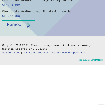
Elektronska storitev Informacije o stanju zadeve
01 4745 999
Elektronska storitev o zadnjih nakazilih zavoda
01 4745 998
Pomoč
Copyright 2019 ZPIZ - Zavod za pokojninsko in invalidsko zavarovanje
Slovenije, Kolodvorska 15, Ljubljana
Splošni pogoji
|
Izjava o dostopnosti
|
Varstvo osebnih podatkov
Izdelava:
MMstudio