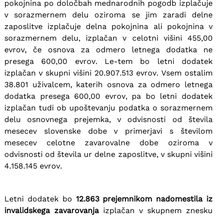
pokojnina po določbah mednarodnih pogodb izplačuje
v sorazmernem delu oziroma se jim zaradi delne
zaposlitve izplačuje delna pokojnina ali pokojnina v
sorazmernem delu, izplačan v celotni višini 455,00
evrov, če osnova za odmero letnega dodatka ne
presega 600,00 evrov. Le-tem bo letni dodatek
izplačan v skupni višini 20.907.513 evrov. Vsem ostalim
38.801 uživalcem, katerih osnova za odmero letnega
dodatka presega 600,00 evrov, pa bo letni dodatek
izplačan tudi ob upoštevanju podatka o sorazmernem
delu osnovnega prejemka, v odvisnosti od števila
mesecev slovenske dobe v primerjavi s številom
mesecev celotne zavarovalne dobe oziroma v
odvisnosti od števila ur delne zaposlitve, v skupni višini
4.158.145 evrov.
Letni dodatek bo
12.863 prejemnikom nadomestila iz
invalidskega zavarovanja
izplačan v skupnem znesku