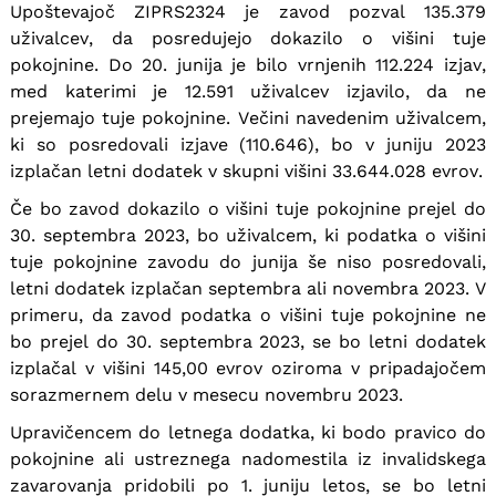
Upoštevajoč ZIPRS2324 je zavod pozval 135.379
uživalcev, da posredujejo dokazilo o višini tuje
pokojnine. Do 20. junija je bilo vrnjenih 112.224 izjav,
med katerimi je 12.591 uživalcev izjavilo, da ne
prejemajo tuje pokojnine. Večini navedenim uživalcem,
ki so posredovali izjave (110.646), bo v juniju 2023
izplačan letni dodatek v skupni višini 33.644.028 evrov.
Če bo zavod dokazilo o višini tuje pokojnine prejel do
30. septembra 2023, bo uživalcem, ki podatka o višini
tuje pokojnine zavodu do junija še niso posredovali,
letni dodatek izplačan septembra ali novembra 2023. V
primeru, da zavod podatka o višini tuje pokojnine ne
bo prejel do 30. septembra 2023, se bo letni dodatek
izplačal v višini 145,00 evrov oziroma v pripadajočem
sorazmernem delu v mesecu novembru 2023.
Upravičencem do letnega dodatka, ki bodo pravico do
pokojnine ali ustreznega nadomestila iz invalidskega
zavarovanja pridobili po 1. juniju letos, se bo letni