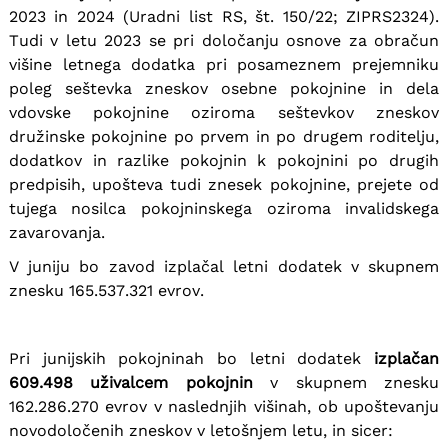
2023 in 2024 (Uradni list RS, št. 150/22; ZIPRS2324).
Tudi v letu 2023 se pri določanju osnove za obračun
višine letnega dodatka pri posameznem prejemniku
poleg seštevka zneskov osebne pokojnine in dela
vdovske pokojnine oziroma seštevkov zneskov
družinske pokojnine po prvem in po drugem roditelju,
dodatkov in razlike pokojnin k pokojnini po drugih
predpisih, upošteva tudi znesek pokojnine, prejete od
tujega nosilca pokojninskega oziroma invalidskega
zavarovanja.
V juniju bo zavod izplačal letni dodatek v skupnem
znesku 165.537.321 evrov.
Pri junijskih pokojninah bo letni dodatek
izplačan
609.498 uživalcem pokojnin
v skupnem znesku
162.286.270 evrov v naslednjih višinah, ob upoštevanju
novodoločenih zneskov v letošnjem letu, in sicer: