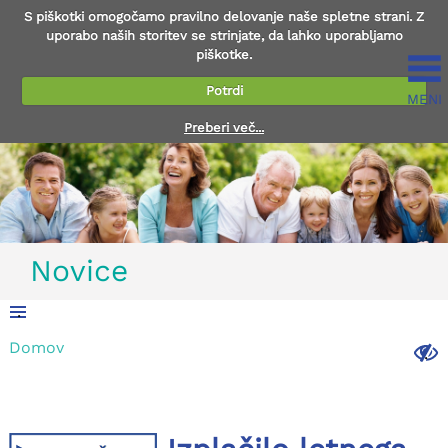
S piškotki omogočamo pravilno delovanje naše spletne strani. Z
uporabo naših storitev se strinjate, da lahko uporabljamo
piškotke.
Potrdi
MENI
Preberi več...
Novice
.
Domov
.