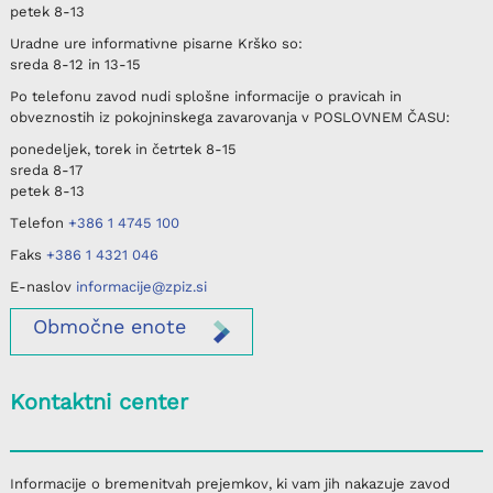
petek
8-13
Uradne ure informativne pisarne
Krško
so:
sreda
8-12 in 13-15
Po telefonu
zavod nudi splošne informacije o pravicah in
obveznostih iz pokojninskega zavarovanja v
POSLOVNEM ČASU
:
ponedeljek, torek in četrtek
8-15
sreda
8-17
petek
8-13
Telefon
+386 1 4745 100
Faks
+386 1 4321 046
E-naslov
informacije@zpiz.si
Območne
enote
Kontaktni center
Informacije o bremenitvah prejemkov, ki vam jih nakazuje zavod