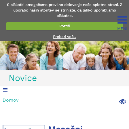
S piškotki omogočamo pravilno delovanje naše spletne strani. Z
uporabo naših storitev se strinjate, da lahko uporabljamo
piškotke.
Potrdi
MENI
Preberi več...
Novice
.
Domov
.