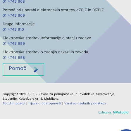
01 4745 908
Pomoč pri uporabi elektronskih storitev eZPIZ in BiZPIZ
01 4745 909
Druge informacije
01 4745 910
Elektronska storitev Informacije o stanju zadeve
01 4745 999
Elektronska storitev o zadnjih nakazilih zavoda
01 4745 998
Pomoč
Copyright 2019 ZPIZ - Zavod za pokojninsko in invalidsko zavarovanje
Slovenije, Kolodvorska 15, Ljubljana
Splošni pogoji
|
Izjava o dostopnosti
|
Varstvo osebnih podatkov
Izdelava:
MMstudio