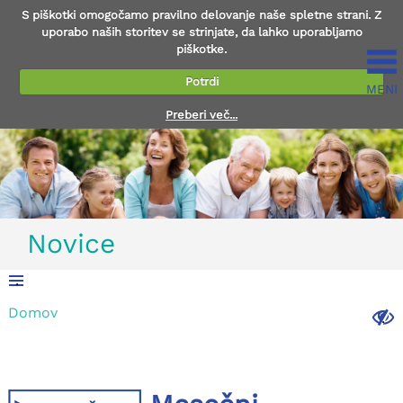
S piškotki omogočamo pravilno delovanje naše spletne strani. Z
uporabo naših storitev se strinjate, da lahko uporabljamo
piškotke.
Potrdi
MENI
Preberi več...
Novice
.
Domov
.