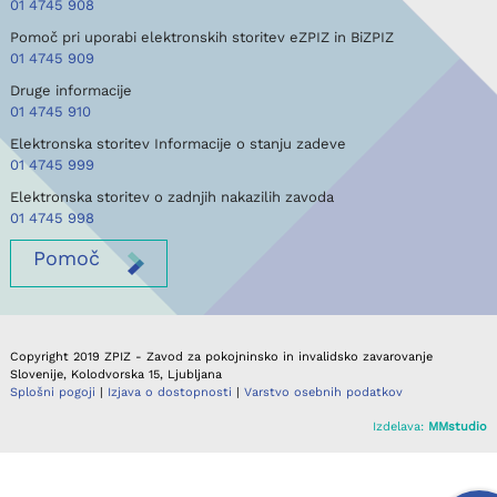
01 4745 908
Pomoč pri uporabi elektronskih storitev eZPIZ in BiZPIZ
01 4745 909
Druge informacije
01 4745 910
Elektronska storitev Informacije o stanju zadeve
01 4745 999
Elektronska storitev o zadnjih nakazilih zavoda
01 4745 998
Pomoč
Copyright 2019 ZPIZ - Zavod za pokojninsko in invalidsko zavarovanje
Slovenije, Kolodvorska 15, Ljubljana
Splošni pogoji
|
Izjava o dostopnosti
|
Varstvo osebnih podatkov
Izdelava:
MMstudio