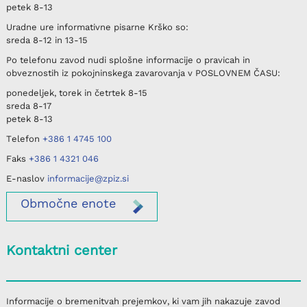
petek
8-13
Uradne ure informativne pisarne
Krško
so:
sreda
8-12 in 13-15
Po telefonu
zavod nudi splošne informacije o pravicah in
obveznostih iz pokojninskega zavarovanja v
POSLOVNEM ČASU
:
ponedeljek, torek in četrtek
8-15
sreda
8-17
petek
8-13
Telefon
+386 1 4745 100
Faks
+386 1 4321 046
E-naslov
informacije@zpiz.si
Območne
enote
Kontaktni center
Informacije o bremenitvah prejemkov, ki vam jih nakazuje zavod