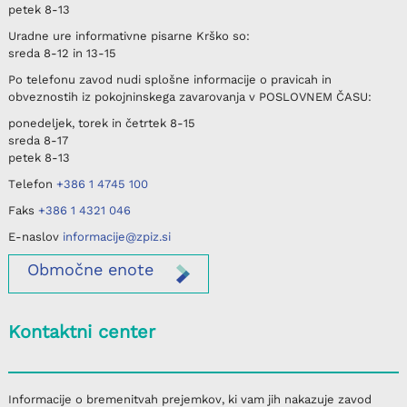
petek
8-13
Uradne ure informativne pisarne
Krško
so:
sreda
8-12 in 13-15
Po telefonu
zavod nudi splošne informacije o pravicah in
obveznostih iz pokojninskega zavarovanja v
POSLOVNEM ČASU
:
ponedeljek, torek in četrtek
8-15
sreda
8-17
petek
8-13
Telefon
+386 1 4745 100
Faks
+386 1 4321 046
E-naslov
informacije@zpiz.si
Območne
enote
Kontaktni center
Informacije o bremenitvah prejemkov, ki vam jih nakazuje zavod