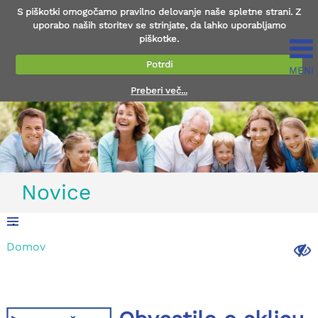
S piškotki omogočamo pravilno delovanje naše spletne strani. Z
uporabo naših storitev se strinjate, da lahko uporabljamo
piškotke.
Potrdi
MENI
Preberi več...
Novice
.
Domov
.