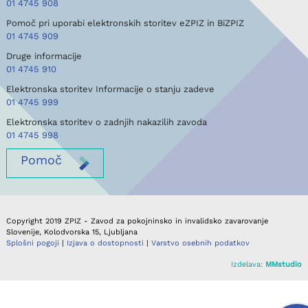
01 4745 908
Pomoč pri uporabi elektronskih storitev eZPIZ in BiZPIZ
01 4745 909
Druge informacije
01 4745 910
Elektronska storitev Informacije o stanju zadeve
01 4745 999
Elektronska storitev o zadnjih nakazilih zavoda
01 4745 998
Pomoč
Copyright 2019 ZPIZ - Zavod za pokojninsko in invalidsko zavarovanje
Slovenije, Kolodvorska 15, Ljubljana
Splošni pogoji
|
Izjava o dostopnosti
|
Varstvo osebnih podatkov
Izdelava:
MMstudio