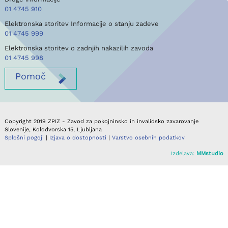
01 4745 910
Elektronska storitev Informacije o stanju zadeve
01 4745 999
Elektronska storitev o zadnjih nakazilih zavoda
01 4745 998
Pomoč
Copyright 2019 ZPIZ - Zavod za pokojninsko in invalidsko zavarovanje
Slovenije, Kolodvorska 15, Ljubljana
Splošni pogoji
|
Izjava o dostopnosti
|
Varstvo osebnih podatkov
Izdelava:
MMstudio