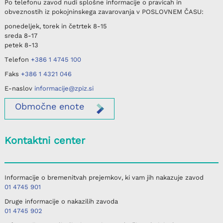
Po telefonu
zavod nudi splošne informacije o pravicah in
obveznostih iz pokojninskega zavarovanja v
POSLOVNEM ČASU
:
ponedeljek, torek in četrtek
8-15
sreda
8-17
petek
8-13
Telefon
+386 1 4745 100
Faks
+386 1 4321 046
E-naslov
informacije@zpiz.si
Območne
enote
Kontaktni center
Informacije o bremenitvah prejemkov, ki vam jih nakazuje zavod
01 4745 901
Druge informacije o nakazilih zavoda
01 4745 902