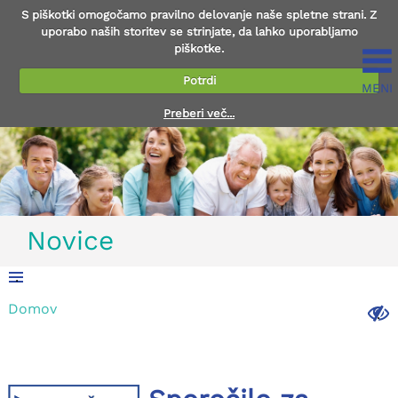
S piškotki omogočamo pravilno delovanje naše spletne strani. Z
uporabo naših storitev se strinjate, da lahko uporabljamo
piškotke.
Potrdi
MENI
Preberi več...
Novice
.
Domov
.