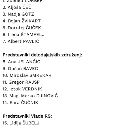
1. Zdenko LORBER
2. Aljoša ČEČ
3. Nadja GÖTZ
4. Bojan ŽVIKART
5. Dorotej ČUČEK
6. Irena ŠTAMFELJ
7. Albert PAVLIČ
Predstavniki delodajalskih združenj:
8. Ana JELANČIĆ
9. Dušan BAVEC
10. Miroslav SMREKAR
11. Gregor RAJŠP
12. Iztok VERDNIK
13. Mag. Marko DJINOVIĆ
14. Sara ČUČNIK
Predstavniki Vlade RS:
15. Lidija ŠUBELJ