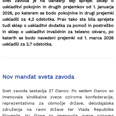
Svet zavoda je na današnji seji sprejel Sklep o
uskladitvi pokojnin in drugih prejemkov od 1. januarja
2026, po katerem se bodo pokojnine in drugi prejemki
uskladili za 4,2 odstotka. Prav tako sta bila sprejeta
tudi sklep o uskladitvi dodatka za pomoč in postrežbo
in sklep o uskladitvi invalidnin za telesno okvaro, po
katerih se bodo navedeni prejemki od 1. marca 2026
uskladili za 2,7 odstotka.
Nov mandat sveta zavoda
Svet zavoda sestavlja 27 članov. Po sedem članov so
imenovale sindikalne zveze oziroma konfederacije,
reprezentativna za območje države, delodajalska
združenja na ravni države ter Vlada Republike
Slovenije, tri člane so imenovale zveze oziroma