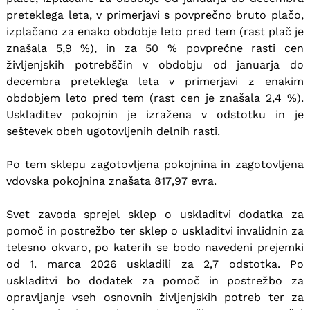
preteklega leta, v primerjavi s povprečno bruto plačo,
izplačano za enako obdobje leto pred tem (rast plač je
znašala 5,9 %), in za 50 % povprečne rasti cen
življenjskih potrebščin v obdobju od januarja do
decembra preteklega leta v primerjavi z enakim
obdobjem leto pred tem (rast cen je znašala 2,4 %).
Uskladitev pokojnin je izražena v odstotku in je
seštevek obeh ugotovljenih delnih rasti.
Po tem sklepu zagotovljena pokojnina in zagotovljena
vdovska pokojnina znašata 817,97 evra.
Svet zavoda sprejel sklep o uskladitvi dodatka za
pomoč in postrežbo ter sklep o uskladitvi invalidnin za
telesno okvaro, po katerih se bodo navedeni prejemki
od 1. marca 2026 uskladili za 2,7 odstotka. Po
uskladitvi bo dodatek za pomoč in postrežbo za
opravljanje vseh osnovnih življenjskih potreb ter za