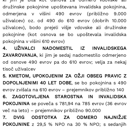
družinske pokojnine upoštevana invalidska pokojnina,
odmerjena v višini 490 evrov (približno 9.000
uživalcev) oz. od 490 do 610 evrov (dobrih 10.000
uživalcev), bodo prejeli višje vdovske ali družinske
pokojnine (kot osnova se bo upoštevala invalidska
pokojnina v višini 610 evrov)
4. UŽIVALCI NADOMESTIL IZ INVALIDSKEGA
ZAVAROVANJA
, ki jim je sedaj nadomestilo odmerjeno
od osnove 490 evrov pa do 610 evrov; velja za nekaj
tisoč uživalcev
5. KMETOM, UPOKOJENIM ZA OŽJI OBSEG PRAVIC Z
DOPOLNJENIMI 40 LET DOBE
, se bo pokojnina s 490
evrov zvišala na 610 evrov – prejemnikov približno 140
6. ZAGOTOVLJENA STAROSTNA IN INVALIDSKA
POKOJNINA
se poveča s 781,94 na 785 evrov (36 evrov
več na leto) – prejemnikov približno 90.000
7. DVIG ODSTOTKA ZA ODMERO NAJNIŽJE
POKOJNINE
z 29,5 % NPO na 30 % NPO; s sedanjih