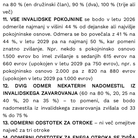
na 80 % (en družinski član), 90 % (dva), 100 % (trije ali
več)
11. VSE INVALIDSKE POKOJNINE
se bodo v letu 2026
odmerile najmanj v višini 44 % od dejanske ali najvišje
pokojninske osnove. Odmera se bo povečala z 41 % na
44 %, v letu 2029 pa na najmanj 50 %, kar pomeni
znatno zvišanje. Npr. nekdo s pokojninsko osnovo
1.500 evrov bo imel zvišanje s sedanjih 615 evrov na
660 evrov (upokojen v letu 2029 pa 750 evrov), npr. s
pokojninsko osnovo 2.000 pa z 820 na 880 evrov
(upokojen v letu 2029 pa 1.000 evrov)
12. DVIG ODMER NEKATERIH NADOMESTIL IZ
INVALIDSKEGA ZAVAROVANJA
(60 na 80 %, 20, 25 na
40 %, 20 na 35 %) – to pomeni, da se bodo
nadomestila iz invalidskega zavarovanja zvišala od 33
% do 75 %
13. ODMERNI ODSTOTEK ZA OTROKE
– ni več omejitve
največ za tri otroke
14. ODMERNI ODSTOTEK ZA ENEGA OTROKA SE ZVIŠA