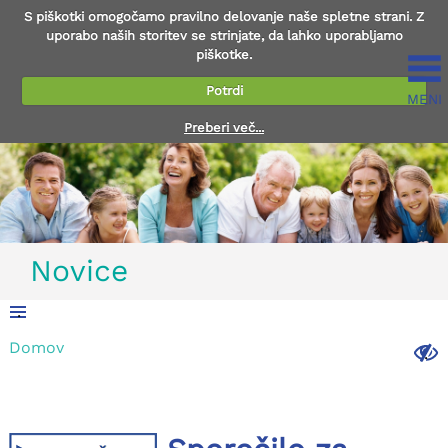
S piškotki omogočamo pravilno delovanje naše spletne strani. Z
uporabo naših storitev se strinjate, da lahko uporabljamo
piškotke.
Potrdi
MENI
Preberi več...
Novice
.
Domov
.