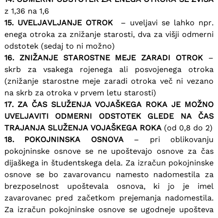
z 1,36 na 1,6
15. UVELJAVLJANJE OTROK
– uveljavi se lahko npr.
enega otroka za znižanje starosti, dva za višji odmerni
odstotek (sedaj to ni možno)
16. ZNIŽANJE STAROSTNE MEJE ZARADI OTROK
–
skrb za vsakega rojenega ali posvojenega otroka
(znižanje starostne meje zaradi otroka več ni vezano
na skrb za otroka v prvem letu starosti)
17. ZA ČAS SLUŽENJA VOJAŠKEGA ROKA JE MOŽNO
UVELJAVITI ODMERNI ODSTOTEK GLEDE NA ČAS
TRAJANJA SLUŽENJA VOJAŠKEGA ROKA
(od 0,8 do 2)
18. POKOJNINSKA OSNOVA
– pri oblikovanju
pokojninske osnove se ne upoštevajo osnove za čas
dijaškega in študentskega dela. Za izračun pokojninske
osnove se bo zavarovancu namesto nadomestila za
brezposelnost upoštevala osnova, ki jo je imel
zavarovanec pred začetkom prejemanja nadomestila.
Za izračun pokojninske osnove se ugodneje upošteva