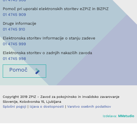
Pomoč pri uporabi elektronskih storitev eZPIZ in BiZPIZ
01 4745 909
Druge informacije
01 4745 910
Elektronska storitev Informacije o stanju zadeve
01 4745 999
Elektronska storitev o zadnjih nakazilih zavoda
01 4745 998
Pomoč
Copyright 2019 ZPIZ - Zavod za pokojninsko in invalidsko zavarovanje
Slovenije, Kolodvorska 15, Ljubljana
Splošni pogoji
|
Izjava o dostopnosti
|
Varstvo osebnih podatkov
Izdelava:
MMstudio