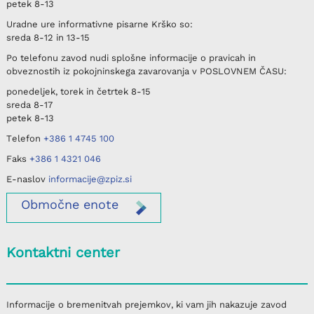
petek
8-13
Uradne ure informativne pisarne
Krško
so:
sreda
8-12 in 13-15
Po telefonu
zavod nudi splošne informacije o pravicah in
obveznostih iz pokojninskega zavarovanja v
POSLOVNEM ČASU
:
ponedeljek, torek in četrtek
8-15
sreda
8-17
petek
8-13
Telefon
+386 1 4745 100
Faks
+386 1 4321 046
E-naslov
informacije@zpiz.si
Območne
enote
Kontaktni center
Informacije o bremenitvah prejemkov, ki vam jih nakazuje zavod