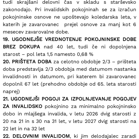
tudi skrajšani delovni čas v skladu s starševsko
zakonodajo. Pri invalidskih pokojninah se za izračun
pokojninske osnove ne upoštevajo koledarska leta, v
katerih je zavarovanec prejel osnove za manj kot 6
mesecev zavarovalne dobe.
19. UGODNEJŠE VREDNOTENJE POKOJNINSKE DOBE
BREZ DOKUPA
nad 40 let, tudi če ni dopolnjena
starost – pol leta 1,5 namesto 0,68 %
20. PRIŠTETA DOBA
za celotno obdobje 2/3 – prišteta
doba predstavlja 2/3 obdobja med datumom nastanka
invalidnosti in datumom, pri katerem bi zavarovanec
dopolnil 67 let (prehodno obdobje od 65. leta starosti
naprej)
21. UGODNEJŠI POGOJI ZA IZPOLNJEVANJE POGOJEV
ZA INVALIDSKO
pokojnino za minimalno pokojninsko
dobo in mlajšega invalida, v letu 2026 dvig starosti z
20 na 21 in s 30 na 31 let, v letu 2027 dvig starosti na
22 let in na 32 let
22. DELOVNIM INVALIDOM
, ki jim delodajalec zaradi