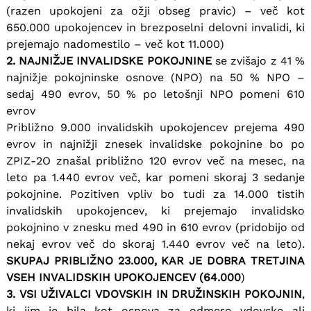
(razen upokojeni za ožji obseg pravic) – več kot
650.000 upokojencev in brezposelni delovni invalidi, ki
prejemajo nadomestilo – več kot 11.000)
2. NAJNIŽJE INVALIDSKE POKOJNINE
se zvišajo z 41 %
najnižje pokojninske osnove (NPO) na 50 % NPO –
sedaj 490 evrov, 50 % po letošnji NPO pomeni 610
evrov
Približno 9.000 invalidskih upokojencev prejema 490
evrov in najnižji znesek invalidske pokojnine bo po
ZPIZ-2O znašal približno 120 evrov več na mesec, na
leto pa 1.440 evrov več, kar pomeni skoraj 3 sedanje
pokojnine. Pozitiven vpliv bo tudi za 14.000 tistih
invalidskih upokojencev, ki prejemajo invalidsko
pokojnino v znesku med 490 in 610 evrov (pridobijo od
nekaj evrov več do skoraj 1.440 evrov več na leto).
SKUPAJ PRIBLIŽNO 23.000, KAR JE DOBRA TRETJINA
VSEH INVALIDSKIH UPOKOJENCEV (64.000
)
3. VSI UŽIVALCI VDOVSKIH IN DRUŽINSKIH POKOJNIN
,
ki jim je bila kot osnova za odmero vdovske ali